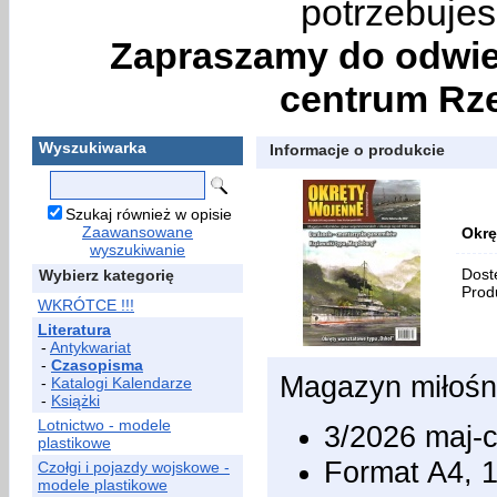
potrzebujes
Zapraszamy do odwie
centrum Rze
Wyszukiwarka
Informacje o produkcie
Szukaj również w opisie
Zaawansowane
Okrę
wyszukiwanie
Dost
Wybierz kategorię
Prod
WKRÓTCE !!!
Literatura
-
Antykwariat
-
Czasopisma
Magazyn miłośn
-
Katalogi Kalendarze
-
Książki
Lotnictwo - modele
3/2026 maj-
plastikowe
Format A4, 
Czołgi i pojazdy wojskowe -
modele plastikowe