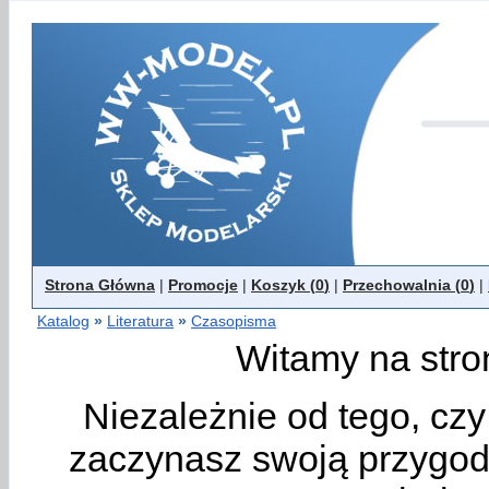
Strona Główna
|
Promocje
|
Koszyk (
0
)
|
Przechowalnia (
0
)
|
Katalog
»
Literatura
»
Czasopisma
Witamy na stro
Niezależnie od tego, cz
zaczynasz swoją przygodę