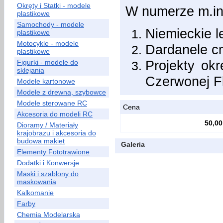
Okręty i Statki - modele
W numerze m.in
plastikowe
Samochody - modele
Niemieckie l
plastikowe
Motocykle - modele
Dardanele c
plastikowe
Projekty okr
Figurki - modele do
sklejania
Czerwonej F
Modele kartonowe
Modele z drewna, szybowce
Modele sterowane RC
Cena
Akcesoria do modeli RC
50,00
Dioramy / Materiały
krajobrazu i akcesoria do
budowa makiet
Galeria
Elementy Fototrawione
Dodatki i Konwersje
Maski i szablony do
maskowania
Kalkomanie
Farby
Chemia Modelarska