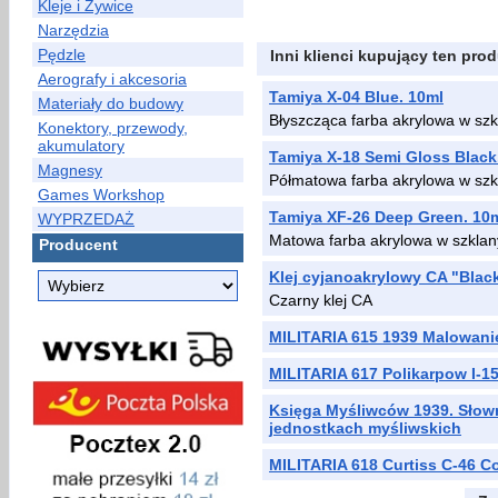
Kleje i Żywice
Narzędzia
Pędzle
Inni klienci kupujący ten prod
Aerografy i akcesoria
Tamiya X-04 Blue. 10ml
Materiały do budowy
Błyszcząca farba akrylowa w sz
Konektory, przewody,
akumulatory
Tamiya X-18 Semi Gloss Black
Magnesy
Półmatowa farba akrylowa w szk
Games Workshop
Tamiya XF-26 Deep Green. 10
WYPRZEDAŻ
Matowa farba akrylowa w szklan
Producent
Klej cyjanoakrylowy CA "Black
Czarny klej CA
MILITARIA 615 1939 Malowani
MILITARIA 617 Polikarpow I-1
Księga Myśliwców 1939. Słown
jednostkach myśliwskich
MILITARIA 618 Curtiss C-46