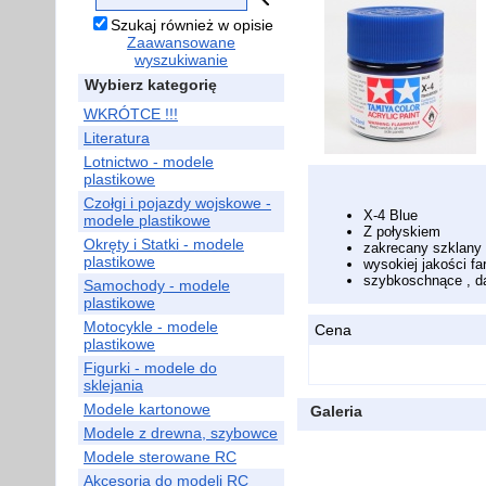
Szukaj również w opisie
Zaawansowane
wyszukiwanie
Wybierz kategorię
WKRÓTCE !!!
Literatura
Lotnictwo - modele
plastikowe
Czołgi i pojazdy wojskowe -
X-4 Blue
modele plastikowe
Z połyskiem
Okręty i Statki - modele
zakrecany szklany 
plastikowe
wysokiej jakości fa
szybkoschnące , da
Samochody - modele
plastikowe
Motocykle - modele
Cena
plastikowe
Figurki - modele do
sklejania
Modele kartonowe
Galeria
Modele z drewna, szybowce
Modele sterowane RC
Akcesoria do modeli RC