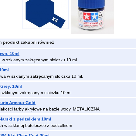
en produkt zakupili również
rown. 10ml
a w szklanym zakręcanym słoiczku 10 ml
 10ml
owa w szklanym zakręcanym słoiczku 10 ml.
 Grey. 10ml
 szklanym zakręcanym słoiczku 10 ml.
uric Armour Gold
 jakości farby akrylowe na bazie wody. METALICZNA
arski z pędzelkiem 10ml
ch w szklanej buteleczce z pędzelkiem
 Flat Clear Coat 30ml