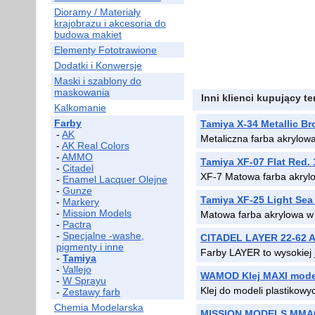
Dioramy / Materiały
krajobrazu i akcesoria do
budowa makiet
Elementy Fototrawione
Dodatki i Konwersje
Maski i szablony do
maskowania
Inni klienci kupujący t
Kalkomanie
Farby
Tamiya X-34 Metallic B
-
AK
Metaliczna farba akrylow
-
AK Real Colors
-
AMMO
Tamiya XF-07 Flat Red.
-
Citadel
XF-7 Matowa farba akryl
-
Enamel Lacquer Olejne
-
Gunze
Tamiya XF-25 Light Sea
-
Markery
-
Mission Models
Matowa farba akrylowa w
-
Pactra
-
Specjalne -washe,
CITADEL LAYER 22-62 A
pigmenty i inne
Farby LAYER to wysokiej
-
Tamiya
-
Vallejo
WAMOD Klej MAXI model
-
W Sprayu
Klej do modeli plastikowy
-
Zestawy farb
Chemia Modelarska
MISSION MODELS MMA004