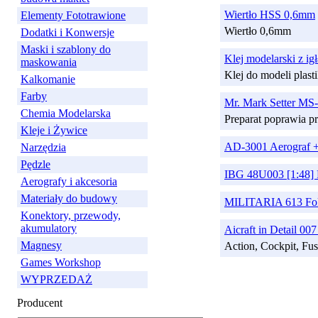
Wiertło HSS 0,6mm
Elementy Fototrawione
Wiertło 0,6mm
Dodatki i Konwersje
Maski i szablony do
Klej modelarski z 
maskowania
Klej do modeli plas
Kalkomanie
Farby
Mr. Mark Setter MS
Chemia Modelarska
Preparat poprawia p
Kleje i Żywice
AD-3001 Aerograf +
Narzędzia
Pędzle
IBG 48U003 [1:48]
Aerografy i akcesoria
Materiały do budowy
MILITARIA 613 Fo
Konektory, przewody,
akumulatory
Aicraft in Detail 0
Magnesy
Action, Cockpit, Fu
Games Workshop
WYPRZEDAŻ
Producent