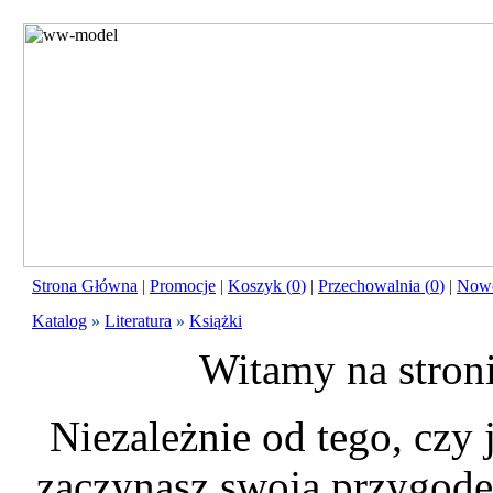
Strona Główna
|
Promocje
|
Koszyk (
0
)
|
Przechowalnia (
0
)
|
Nowo
Katalog
»
Literatura
»
Książki
Witamy na stron
Niezależnie od tego, czy
zaczynasz swoją przygodę 