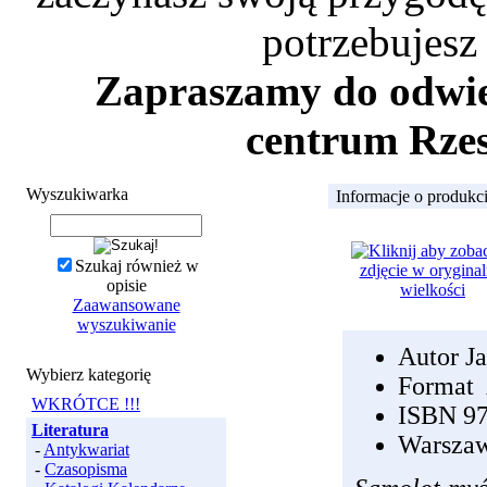
potrzebujesz
Zapraszamy do odwied
centrum Rzes
Wyszukiwarka
Informacje o produkc
Szukaj również w
opisie
Zaawansowane
wyszukiwanie
Autor J
Wybierz kategorię
Format 
WKRÓTCE !!!
ISBN 9
Literatura
Warsza
-
Antykwariat
-
Czasopisma