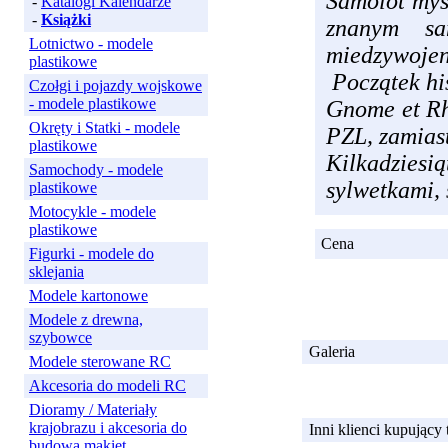
Samolot myś
-
Katalogi Kalendarze
-
Książki
znanym sa
Lotnictwo - modele
miedzywoje
plastikowe
Początek his
Czołgi i pojazdy wojskowe
- modele plastikowe
Gnome et Rh
Okręty i Statki - modele
PZL, zamiast
plastikowe
Kilkadziesi
Samochody - modele
sylwetkami,
plastikowe
Motocykle - modele
plastikowe
Cena
Figurki - modele do
sklejania
Modele kartonowe
Modele z drewna,
szybowce
Galeria
Modele sterowane RC
Akcesoria do modeli RC
Dioramy / Materiały
krajobrazu i akcesoria do
Inni klienci kupujący
budowa makiet