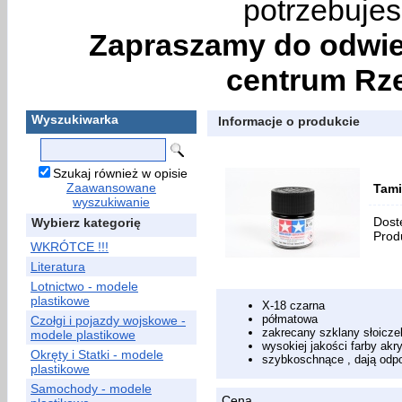
potrzebujes
Zapraszamy do odwie
centrum Rze
Wyszukiwarka
Informacje o produkcie
Szukaj również w opisie
Zaawansowane
Tami
wyszukiwanie
Dost
Wybierz kategorię
Prod
WKRÓTCE !!!
Literatura
Lotnictwo - modele
plastikowe
X-18 czarna
półmatowa
Czołgi i pojazdy wojskowe -
zakrecany szklany słoicze
modele plastikowe
wysokiej jakości farby akr
Okręty i Statki - modele
szybkoschnące , dają odpo
plastikowe
Samochody - modele
Cena