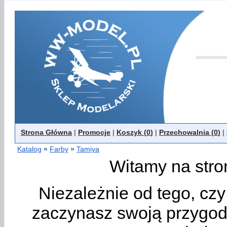
Strona Główna
|
Promocje
|
Koszyk (
0
)
|
Przechowalnia (
0
)
|
Katalog
»
Farby
»
Tamiya
Witamy na stro
Niezależnie od tego, cz
zaczynasz swoją przygodę