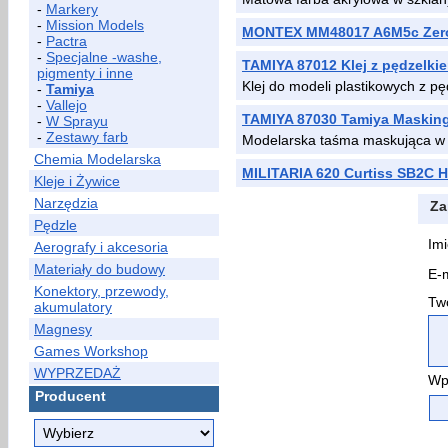
-
Markery
-
Mission Models
MONTEX MM48017 A6M5c Zer
-
Pactra
-
Specjalne -washe,
TAMIYA 87012 Klej z pędzelki
pigmenty i inne
Klej do modeli plastikowych z p
-
Tamiya
-
Vallejo
TAMIYA 87030 Tamiya Maskin
-
W Sprayu
-
Zestawy farb
Modelarska taśma maskująca w 
Chemia Modelarska
MILITARIA 620 Curtiss SB2C H
Kleje i Żywice
Narzędzia
Za
Pędzle
Imi
Aerografy i akcesoria
Materiały do budowy
E-m
Konektory, przewody,
Two
akumulatory
Magnesy
Games Workshop
WYPRZEDAŻ
Wp
Producent