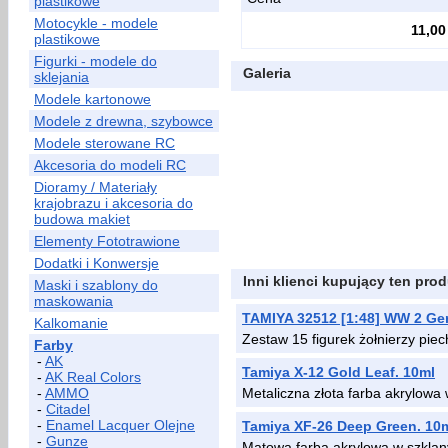
plastikowe
Motocykle - modele
11,00
plastikowe
Figurki - modele do
Galeria
sklejania
Modele kartonowe
Modele z drewna, szybowce
Modele sterowane RC
Akcesoria do modeli RC
Dioramy / Materiały
krajobrazu i akcesoria do
budowa makiet
Elementy Fototrawione
Dodatki i Konwersje
Inni klienci kupujący ten prod
Maski i szablony do
maskowania
TAMIYA 32512 [1:48] WW 2 Ger
Kalkomanie
Zestaw 15 figurek żołnierzy piec
Farby
-
AK
Tamiya X-12 Gold Leaf. 10ml
-
AK Real Colors
-
AMMO
Metaliczna złota farba akrylowa
-
Citadel
-
Enamel Lacquer Olejne
Tamiya XF-26 Deep Green. 10
-
Gunze
Matowa farba akrylowa w szklan