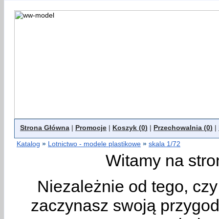
Strona Główna
|
Promocje
|
Koszyk (
0
)
|
Przechowalnia (
0
)
|
Katalog
»
Lotnictwo - modele plastikowe
»
skala 1/72
Witamy na stro
Niezależnie od tego, cz
zaczynasz swoją przygodę