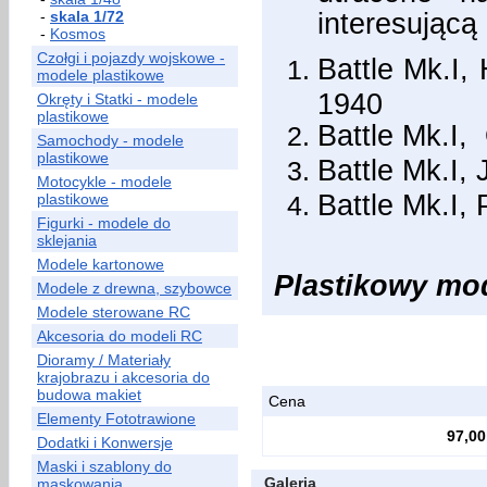
interesującą 
-
skala 1/72
-
Kosmos
Czołgi i pojazdy wojskowe -
Battle Mk.I,
modele plastikowe
1940
Okręty i Statki - modele
plastikowe
Battle Mk.I,
Samochody - modele
plastikowe
Battle Mk.I,
Motocykle - modele
Battle Mk.I,
plastikowe
Figurki - modele do
sklejania
Modele kartonowe
Plastikowy mode
Modele z drewna, szybowce
Modele sterowane RC
Akcesoria do modeli RC
Dioramy / Materiały
krajobrazu i akcesoria do
budowa makiet
Cena
Elementy Fototrawione
97,00
Dodatki i Konwersje
Maski i szablony do
Galeria
maskowania