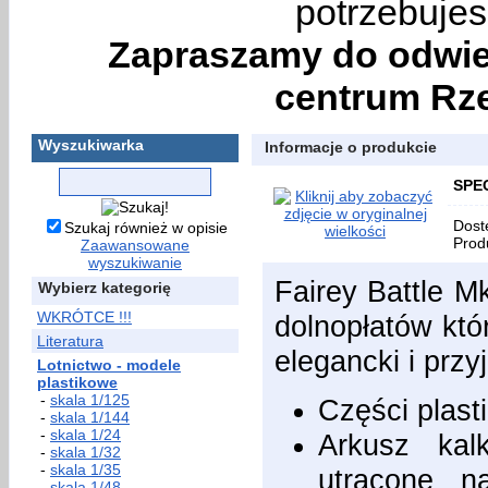
potrzebujes
Zapraszamy do odwie
centrum Rze
Wyszukiwarka
Informacje o produkcie
SPEC
Dost
Szukaj również w opisie
Prod
Zaawansowane
wyszukiwanie
Fairey Battle 
Wybierz kategorię
WKRÓTCE !!!
dolnopłatów któ
Literatura
elegancki i przy
Lotnictwo - modele
plastikowe
-
skala 1/125
Części plast
-
skala 1/144
-
skala 1/24
Arkusz kal
-
skala 1/32
-
skala 1/35
utracone 
-
skala 1/48