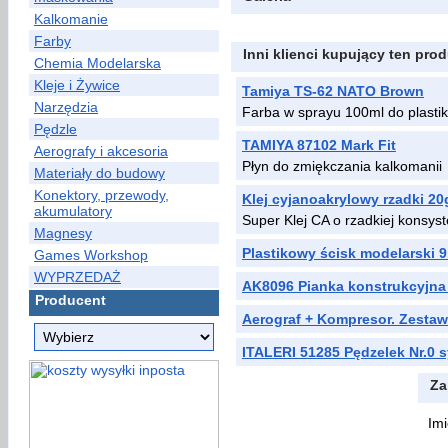
Kalkomanie
Farby
Inni klienci kupujący ten prod
Chemia Modelarska
Kleje i Żywice
Tamiya TS-62 NATO Brown
Narzędzia
Farba w sprayu 100ml do plast
Pędzle
TAMIYA 87102 Mark Fit
Aerografy i akcesoria
Płyn do zmiękczania kalkomanii
Materiały do budowy
Konektory, przewody,
Klej cyjanoakrylowy rzadki 20
akumulatory
Super Klej CA o rzadkiej konsyste
Magnesy
Plastikowy ścisk modelarski 9
Games Workshop
WYPRZEDAŻ
AK8096 Pianka konstrukcyjna
Producent
Aerograf + Kompresor. Zesta
ITALERI 51285 Pędzelek Nr.0 
Za
Imi