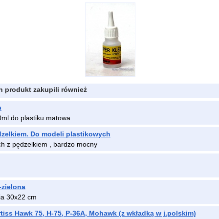
en produkt zakupili również
b
0ml do plastiku matowa
dzelkiem. Do modeli plastikowych
ych z pędzelkiem , bardzo mocny
-zielona
ia 30x22 cm
rtiss Hawk 75, H-75, P-36A, Mohawk (z wkładką w j.polskim)