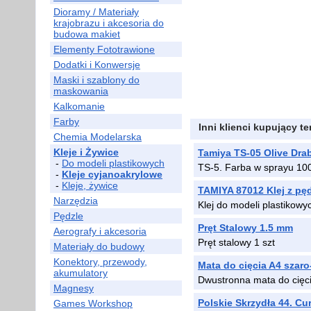
Dioramy / Materiały
krajobrazu i akcesoria do
budowa makiet
Elementy Fototrawione
Dodatki i Konwersje
Maski i szablony do
maskowania
Kalkomanie
Farby
Inni klienci kupujący t
Chemia Modelarska
Kleje i Żywice
Tamiya TS-05 Olive Dra
-
Do modeli plastikowych
TS-5. Farba w sprayu 10
-
Kleje cyjanoakrylowe
-
Kleje, żywice
TAMIYA 87012 Klej z pę
Narzędzia
Klej do modeli plastikow
Pędzle
Pręt Stalowy 1.5 mm
Aerografy i akcesoria
Pręt stalowy 1 szt
Materiały do budowy
Konektory, przewody,
Mata do cięcia A4 szaro
akumulatory
Dwustronna mata do cięc
Magnesy
Polskie Skrzydła 44. Cu
Games Workshop