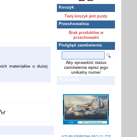
Koszyk
Twój koszyk jest pusty
Przechowalnia
Brak produktów w
przechowalni
Podgląd zamówienia
Aby sprawdzić status
kich materiałów o dużej
zamówienia wpisz jego
unikalny numer
Polecamy
AZUR FRROM 052 [1:72]