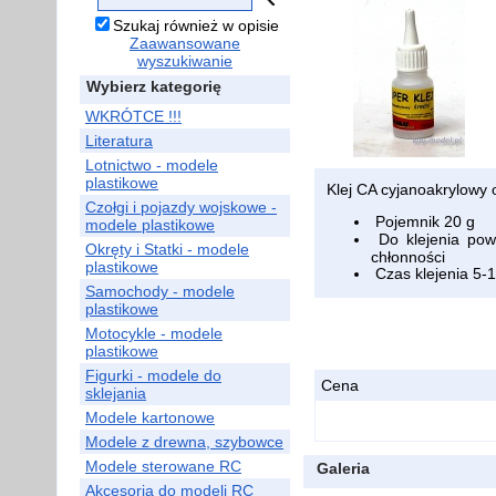
Szukaj również w opisie
Zaawansowane
wyszukiwanie
Wybierz kategorię
WKRÓTCE !!!
Literatura
Lotnictwo - modele
plastikowe
Klej CA cyjanoakrylowy 
Czołgi i pojazdy wojskowe -
Pojemnik 20 g
modele plastikowe
Do klejenia powi
Okręty i Statki - modele
chłonności
plastikowe
Czas klejenia 5-
Samochody - modele
plastikowe
Motocykle - modele
plastikowe
Figurki - modele do
Cena
sklejania
Modele kartonowe
Modele z drewna, szybowce
Modele sterowane RC
Galeria
Akcesoria do modeli RC