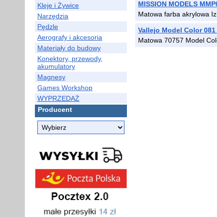
MISSION MODELS MMP03
Kleje i Żywice
Matowa farba akrylowa Izr
Narzędzia
Pędzle
Vallejo Model Color 081
Aerografy i akcesoria
Matowa 70757 Model Col
Materiały do budowy
Konektory, przewody,
akumulatory
Magnesy
Games Workshop
WYPRZEDAŻ
Producent