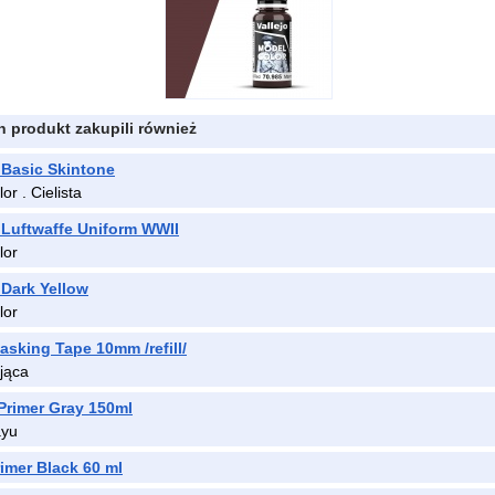
en produkt zakupili również
 Basic Skintone
r . Cielista
 Luftwaffe Uniform WWII
lor
 Dark Yellow
lor
sking Tape 10mm /refill/
jąca
Primer Gray 150ml
ayu
rimer Black 60 ml