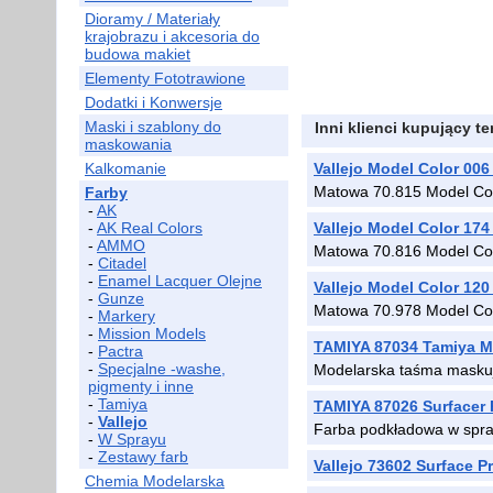
Dioramy / Materiały
krajobrazu i akcesoria do
budowa makiet
Elementy Fototrawione
Dodatki i Konwersje
Maski i szablony do
Inni klienci kupujący t
maskowania
Kalkomanie
Vallejo Model Color 006
Matowa 70.815 Model Colo
Farby
-
AK
-
AK Real Colors
Vallejo Model Color 174
-
AMMO
Matowa 70.816 Model Co
-
Citadel
-
Enamel Lacquer Olejne
Vallejo Model Color 120
-
Gunze
Matowa 70.978 Model Co
-
Markery
-
Mission Models
TAMIYA 87034 Tamiya Ma
-
Pactra
-
Specjalne -washe,
Modelarska taśma masku
pigmenty i inne
-
Tamiya
TAMIYA 87026 Surfacer 
-
Vallejo
Farba podkładowa w spr
-
W Sprayu
-
Zestawy farb
Vallejo 73602 Surface P
Chemia Modelarska