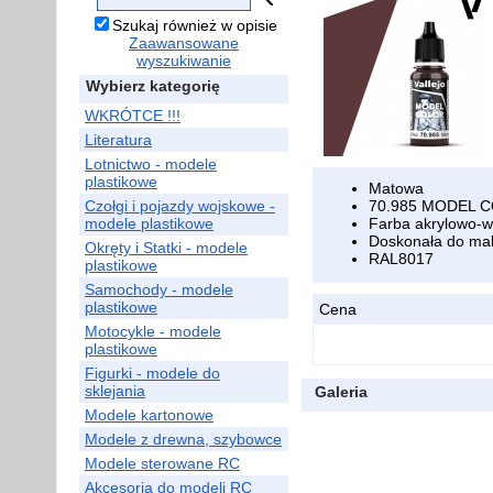
Szukaj również w opisie
Zaawansowane
wyszukiwanie
Wybierz kategorię
WKRÓTCE !!!
Literatura
Lotnictwo - modele
plastikowe
Matowa
Czołgi i pojazdy wojskowe -
70.985 MODEL 
modele plastikowe
Farba akrylowo-w
Doskonała do mal
Okręty i Statki - modele
RAL8017
plastikowe
Samochody - modele
plastikowe
Cena
Motocykle - modele
plastikowe
Figurki - modele do
sklejania
Galeria
Modele kartonowe
Modele z drewna, szybowce
Modele sterowane RC
Akcesoria do modeli RC