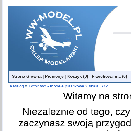
Strona Główna
|
Promocje
|
Koszyk (
0
)
|
Przechowalnia (
0
)
|
Katalog
»
Lotnictwo - modele plastikowe
»
skala 1/72
Witamy na stro
Niezależnie od tego, cz
zaczynasz swoją przygodę