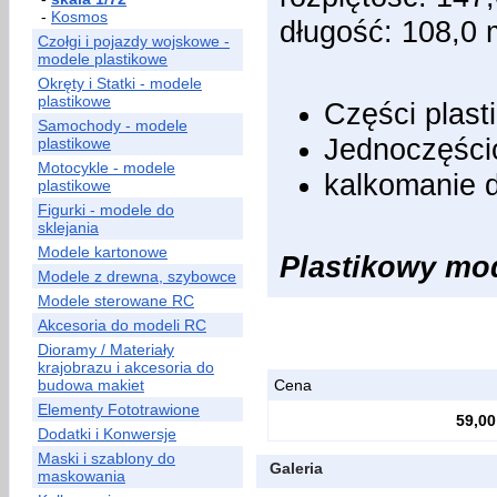
-
Kosmos
długość: 108,0
Czołgi i pojazdy wojskowe -
modele plastikowe
Okręty i Statki - modele
plastikowe
Części plas
Samochody - modele
Jednoczęści
plastikowe
Motocykle - modele
kalkomanie 
plastikowe
Figurki - modele do
sklejania
Modele kartonowe
Plastikowy mod
Modele z drewna, szybowce
Modele sterowane RC
Akcesoria do modeli RC
Dioramy / Materiały
krajobrazu i akcesoria do
budowa makiet
Cena
Elementy Fototrawione
59,00
Dodatki i Konwersje
Maski i szablony do
Galeria
maskowania