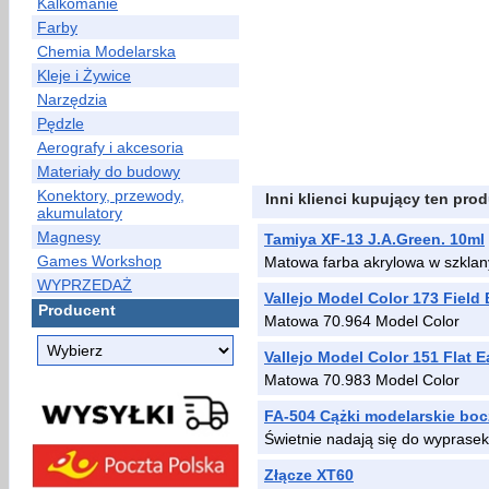
Kalkomanie
Farby
Chemia Modelarska
Kleje i Żywice
Narzędzia
Pędzle
Aerografy i akcesoria
Materiały do budowy
Konektory, przewody,
Inni klienci kupujący ten prod
akumulatory
Magnesy
Tamiya XF-13 J.A.Green. 10ml
Games Workshop
Matowa farba akrylowa w szklan
WYPRZEDAŻ
Vallejo Model Color 173 Field 
Producent
Matowa 70.964 Model Color
Vallejo Model Color 151 Flat E
Matowa 70.983 Model Color
FA-504 Cążki modelarskie bo
Świetnie nadają się do wyprasek
Złącze XT60