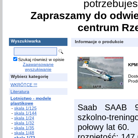
potrzebujes
Zapraszamy do odwie
centrum Rze
Wyszukiwarka
Informacje o produkcie
Szukaj również w opisie
Zaawansowane
KPM7
wyszukiwanie
Dost
Wybierz kategorię
Prod
WKRÓTCE !!!
Literatura
Lotnictwo - modele
plastikowe
Saab SAAB 91
-
skala 1/125
-
skala 1/144
szkolno-treni
-
skala 1/24
-
skala 1/32
połowy lat 60.
-
skala 1/35
-
skala 1/48
rozpiętość: 147
-
skala 1/72