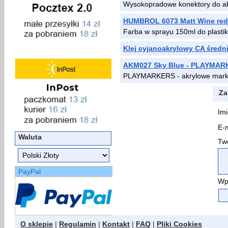
Wysokopradowe konektory do a
HUMBROL 6073 Matt Wine red O
Farba w sprayu 150ml do plast
Klej cyjanoakrylowy CA średn
AKM027 Sky Blue - PLAYMAR
PLAYMARKERS - akrylowe mark
Za
Imi
E-m
Waluta
Two
PayPal
Wp
O sklepie
|
Regulamin
|
Kontakt
|
FAQ
|
Pliki Cookies