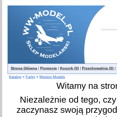
Strona Główna
|
Promocje
|
Koszyk (
0
)
|
Przechowalnia (
0
)
|
Katalog
»
Farby
»
Mission Models
Witamy na stro
Niezależnie od tego, cz
zaczynasz swoją przygodę