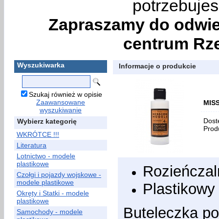
potrzebujes
Zapraszamy do odwie
centrum Rze
Wyszukiwarka
Informacje o produkcie
Szukaj również w opisie
Zaawansowane
MIS
wyszukiwanie
Dost
Wybierz kategorię
Prod
WKRÓTCE !!!
Literatura
Lotnictwo - modele
plastikowe
Rozieńczal
Czołgi i pojazdy wojskowe -
modele plastikowe
Plastikowy
Okręty i Statki - modele
plastikowe
Buteleczka p
Samochody - modele