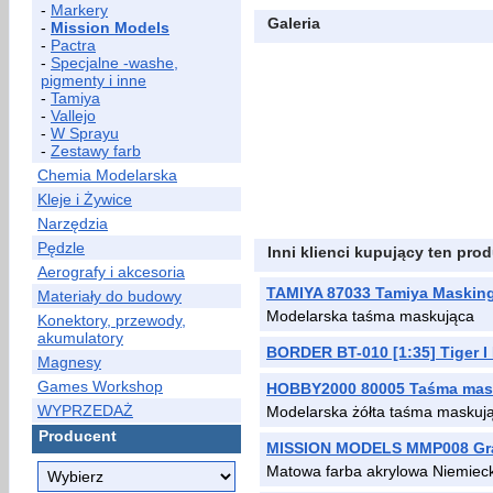
-
Markery
Galeria
-
Mission Models
-
Pactra
-
Specjalne -washe,
pigmenty i inne
-
Tamiya
-
Vallejo
-
W Sprayu
-
Zestawy farb
Chemia Modelarska
Kleje i Żywice
Narzędzia
Pędzle
Inni klienci kupujący ten prod
Aerografy i akcesoria
TAMIYA 87033 Tamiya Masking 
Materiały do budowy
Modelarska taśma maskująca
Konektory, przewody,
akumulatory
BORDER BT-010 [1:35] Tiger I 
Magnesy
Games Workshop
HOBBY2000 80005 Taśma mas
WYPRZEDAŻ
Modelarska żółta taśma maskuj
Producent
MISSION MODELS MMP008 Gra
Matowa farba akrylowa Niemiecki