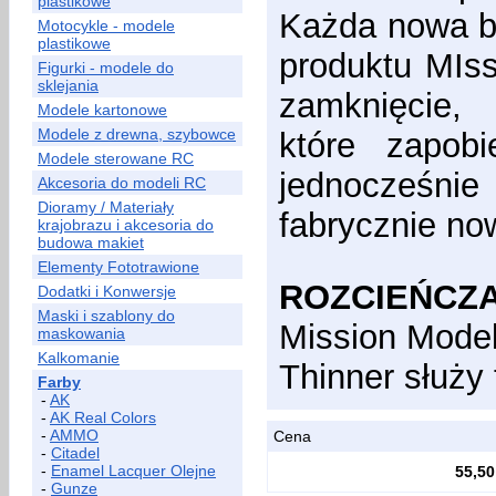
plastikowe
Każda nowa bu
Motocykle - modele
plastikowe
produktu MIs
Figurki - modele do
sklejania
zamknięcie,
Modele kartonowe
Modele z drewna, szybowce
które zapob
Modele sterowane RC
jednocześni
Akcesoria do modeli RC
Dioramy / Materiały
fabrycznie no
krajobrazu i akcesoria do
budowa makiet
Elementy Fototrawione
ROZCIEŃCZA
Dodatki i Konwersje
Maski i szablony do
Mission Model
maskowania
Kalkomanie
Thinner służy
Farby
-
AK
-
AK Real Colors
-
AMMO
Cena
-
Citadel
-
Enamel Lacquer Olejne
55,50
-
Gunze