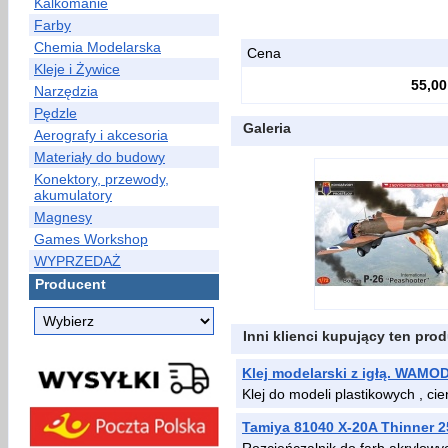
Kalkomanie
Farby
Chemia Modelarska
Cena
Kleje i Żywice
55,00
Narzędzia
Pędzle
Galeria
Aerografy i akcesoria
Materiały do budowy
Konektory, przewody,
akumulatory
Magnesy
Games Workshop
WYPRZEDAŻ
Producent
Inni klienci kupujący ten prod
Klej modelarski z igłą. WAMO
Klej do modeli plastikowych , c
Tamiya 81040 X-20A Thinner 