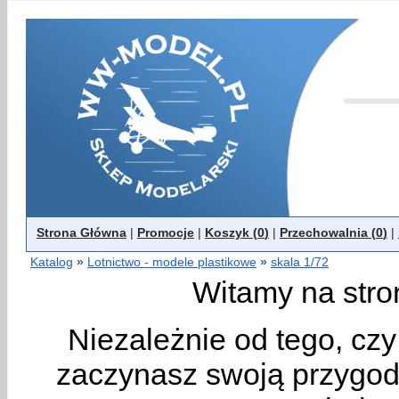
Strona Główna
|
Promocje
|
Koszyk (
0
)
|
Przechowalnia (
0
)
|
Katalog
»
Lotnictwo - modele plastikowe
»
skala 1/72
Witamy na stro
Niezależnie od tego, cz
zaczynasz swoją przygodę