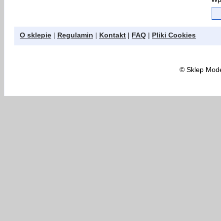
O sklepie
|
Regulamin
|
Kontakt
|
FAQ
|
Pliki Cookies
©
Sklep Model