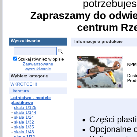
potrzebujes
Zapraszamy do odwie
centrum Rze
Wyszukiwarka
Informacje o produkcie
Szukaj również w opisie
Zaawansowane
KPM0
wyszukiwanie
Dost
Wybierz kategorię
Prod
WKRÓTCE !!!
Literatura
Lotnictwo - modele
plastikowe
-
skala 1/125
-
skala 1/144
-
skala 1/24
Części plast
-
skala 1/32
-
skala 1/35
Opcjonalne 
-
skala 1/48
-
skala 1/72