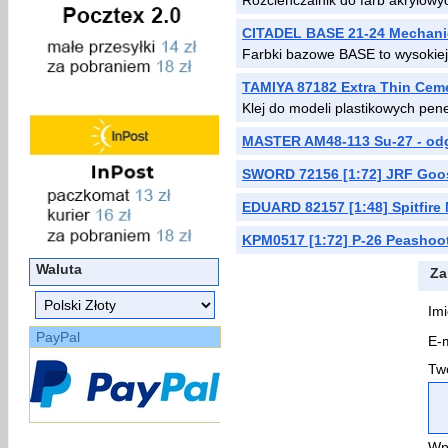
Rozcieńczalnik do farb akrylowy
CITADEL BASE 21-24 Mechani
Farbki bazowe BASE to wysokiej 
TAMIYA 87182 Extra Thin Ceme
Klej do modeli plastikowych pene
MASTER AM48-113 Su-27 - odg
SWORD 72156 [1:72] JRF Goo
EDUARD 82157 [1:48] Spitfire
KPM0517 [1:72] P-26 Peashoot
Waluta
Za
Imi
PayPal
E-m
Two
Wp