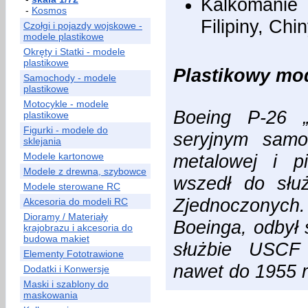
Kalkomanie
-
Kosmos
Filipiny, Chi
Czołgi i pojazdy wojskowe -
modele plastikowe
Okręty i Statki - modele
plastikowe
Plastikowy mode
Samochody - modele
plastikowe
Motocykle - modele
Boeing P-26 „
plastikowe
Figurki - modele do
seryjnym samol
sklejania
Modele kartonowe
metalowej i p
Modele z drewna, szybowce
wszedł do słu
Modele sterowane RC
Zjednoczonych.
Akcesoria do modeli RC
Dioramy / Materiały
Boeinga, odbył 
krajobrazu i akcesoria do
budowa makiet
służbie USCF n
Elementy Fototrawione
nawet do 1955 
Dodatki i Konwersje
Maski i szablony do
maskowania