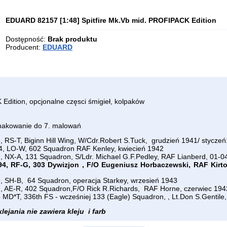
EDUARD 82157 [1:48] Spitfire Mk.Vb mid. PROFIPACK Edition
Dostępność:
Brak produktu
Producent:
EDUARD
dition, opcjonalne częsci śmigieł, kolpaków
nakowanie do 7. malowań
6, RS-T, Biginn Hill Wing, W/Cdr.Robert S.Tuck, grudzień 1941/ stycze
24, LO-W, 602 Squadron RAF Kenley, kwiecień 1942
9, NX-A, 131 Squadron, S/Ldr. Michael G.F.Pedley, RAF Lianberd, 01-0
594, RF-G, 303 Dywizjon , F/O Eugeniusz Horbaczewski, RAF Kirto
9, SH-B, 64 Squadron, operacja Starkey, wrzesień 1943
47, AE-R, 402 Squadron,F/O Rick R.Richards, RAF Horne, czerwiec 194
5 MD*T, 336th FS - wcześniej 133 (Eagle) Squadron, , Lt.Don S.Gentile,
ejania nie zawiera kleju i farb