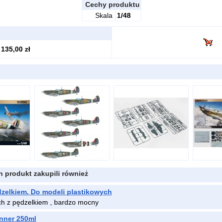
Cechy produktu
Skala
1/48
135,00 zł
en produkt zakupili również
dzelkiem. Do modeli plastikowych
ych z pędzelkiem , bardzo mocny
nner 250ml