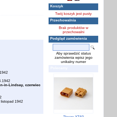
Koszyk
Twój koszyk jest pusty
Przechowalnia
Brak produktów w
przechowalni
Podgląd zamówienia
Aby sprawdzić status
zamówienia wpisz jego
unikalny numer
Polecamy
ń1942
4.1942
n-in-Lindsay, czerwiec
2
 listopad 1942
Złącze XT60