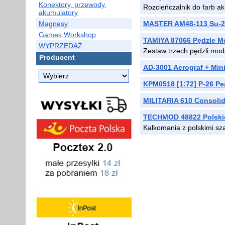
Konektory, przewody,
Rozcieńczalnik do farb ak
akumulatory
Magnesy
MASTER AM48-113 Su-27
Games Workshop
TAMIYA 87066 Pędzle Mo
WYPRZEDAŻ
Zestaw trzech pędzli mod
Producent
AD-3001 Aerograf + Min
KPM0518 [1:72] P-26 Pea
MILITARIA 610 Consolid
TECHMOD 48822 Polskie
Kalkomania z polskimi sz