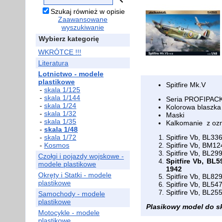
Szukaj również w opisie
Zaawansowane
wyszukiwanie
Wybierz kategorię
WKRÓTCE !!!
Literatura
Lotnictwo - modele
plastikowe
Spitfire Mk.V
-
skala 1/125
-
skala 1/144
Seria PROFIPACK E
-
skala 1/24
Kolorowa blaszka
-
skala 1/32
Maski
-
skala 1/35
Kalkomanie z oz
-
skala 1/48
-
skala 1/72
Spitfire Vb, BL33
-
Kosmos
Spitfire Vb, BM1
Spitfire Vb, BL29
Czołgi i pojazdy wojskowe -
Spitfire Vb, BL
modele plastikowe
1942
Okręty i Statki - modele
Spitfire Vb, BL82
plastikowe
Spitfire Vb, BL5
Spitfire Vb, BL25
Samochody - modele
plastikowe
Plasikowy model do skl
Motocykle - modele
plastikowe