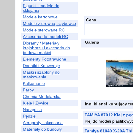
Figurki - modele do
sklejania
Modele kartonowe
Cena
Modele z drewna, szybowce
Modele sterowane RC
Akcesoria do modeli RC
Galeria
Dioramy / Materiały
krajobrazu i akcesoria do
budowa makiet
Elementy Fototrawione
Dodatki i Konwersje
Maski i szablony do
maskowania
Kalkomanie
Farby
Chemia Modelarska
Kleje i Żywice
Inni klienci kupujący t
Narzędzia
TAMIYA 87012 Klej z pę
Pędzle
Klej do modeli plastikow
Aerografy i akcesoria
Materiały do budowy
Tamiya 81040 X-20A Thi