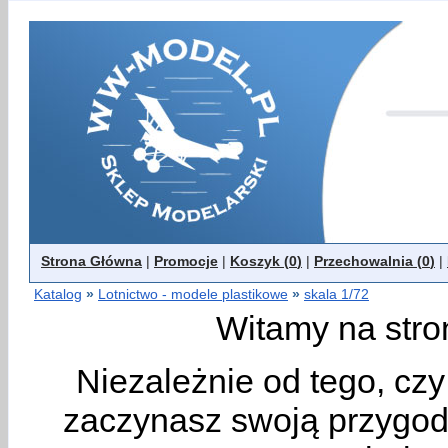
Strona Główna
|
Promocje
|
Koszyk (
0
)
|
Przechowalnia (
0
)
|
Katalog
»
Lotnictwo - modele plastikowe
»
skala 1/72
Witamy na stro
Niezależnie od tego, cz
zaczynasz swoją przygodę