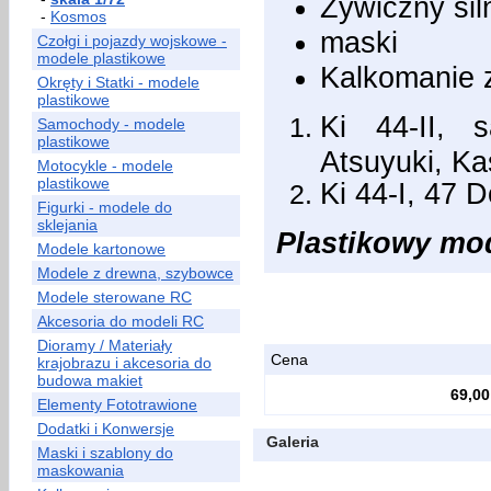
Żywiczny silni
-
Kosmos
maski
Czołgi i pojazdy wojskowe -
modele plastikowe
Kalkomanie 
Okręty i Statki - modele
plastikowe
Ki 44-II, 
Samochody - modele
plastikowe
Atsuyuki, Ka
Motocykle - modele
plastikowe
Ki 44-I, 47 
Figurki - modele do
sklejania
Plastikowy mode
Modele kartonowe
Modele z drewna, szybowce
Modele sterowane RC
Akcesoria do modeli RC
Dioramy / Materiały
Cena
krajobrazu i akcesoria do
budowa makiet
69,00
Elementy Fototrawione
Dodatki i Konwersje
Galeria
Maski i szablony do
maskowania