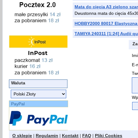
Mata do cięcia A3 zielono sza
Dwustonna mata do cięcia 45x3
HOBBY2000 80017 Elastyczna
TAMIYA 240311 [1:24] Audii qu
Za
Imi
E-m
Two
Waluta
Wp
PayPal
O sklepie
|
Regulamin
|
Kontakt
|
FAQ
|
Pliki Cookies