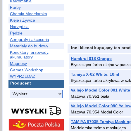
Kalkomanie
Farby
Chemia Modelarska
Kleje i Żywice
Narzędzia
Pędzle
Aerografy i akcesoria
Materiały do budowy
Inni klienci kupujący ten prod
Konektory, przewody,
akumulatory
Humbrol 018 Orange
Magnesy
Błyszcząca farba olejna w puszc
Games Workshop
Tamiya X-02 White. 10ml
WYPRZEDAŻ
Błyszcząca farba akrylowa w sz
Producent
Vallejo Model Color 001 White
Matowa 70.951 biała
Vallejo Model Color 090 Yello
Matowa 70.954 Model Color
TAMIYA 87035 Tamiya Masking
Modelarska taśma maskująca