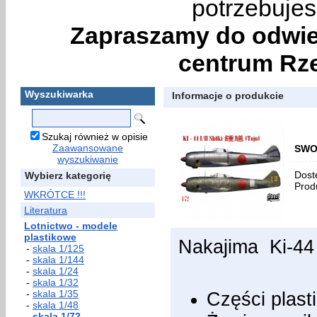
potrzebujes
Zapraszamy do odwie
centrum Rze
Wyszukiwarka
Informacje o produkcie
Szukaj również w opisie
Zaawansowane
SWOR
wyszukiwanie
Dost
Wybierz kategorię
Prod
WKRÓTCE !!!
Literatura
Lotnictwo - modele
plastikowe
Nakajima Ki-44 
-
skala 1/125
-
skala 1/144
-
skala 1/24
-
skala 1/32
-
skala 1/35
Części plast
-
skala 1/48
-
skala 1/72