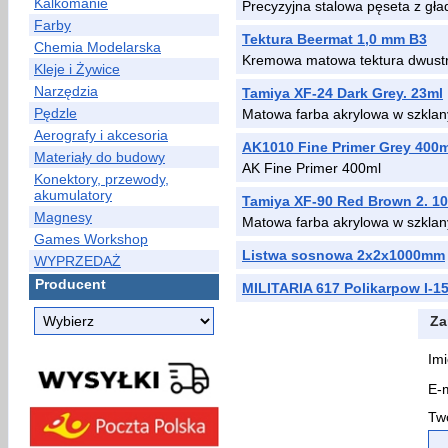
Kalkomanie
Precyzyjna stalowa pęseta z gł
Farby
Tektura Beermat 1,0 mm B3
Chemia Modelarska
Kremowa matowa tektura dwustr
Kleje i Żywice
Narzędzia
Tamiya XF-24 Dark Grey. 23ml
Pędzle
Matowa farba akrylowa w szklan
Aerografy i akcesoria
AK1010 Fine Primer Grey 400m
Materiały do budowy
AK Fine Primer 400ml
Konektory, przewody,
akumulatory
Tamiya XF-90 Red Brown 2. 1
Magnesy
Matowa farba akrylowa w szklan
Games Workshop
Listwa sosnowa 2x2x1000mm
WYPRZEDAŻ
Producent
MILITARIA 617 Polikarpow I-1
Za
Imi
E-m
Two