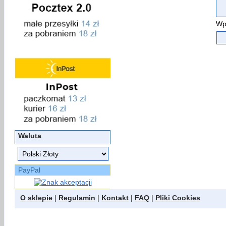
Wp
Waluta
PayPal
O sklepie
|
Regulamin
|
Kontakt
|
FAQ
|
Pliki Cookies