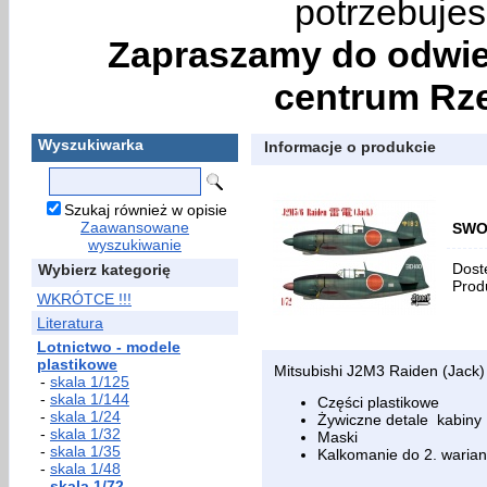
potrzebujes
Zapraszamy do odwie
centrum Rze
Wyszukiwarka
Informacje o produkcie
Szukaj również w opisie
Zaawansowane
SWOR
wyszukiwanie
Dost
Wybierz kategorię
Prod
WKRÓTCE !!!
Literatura
Lotnictwo - modele
plastikowe
Mitsubishi J2M3 Raiden (Jack)
-
skala 1/125
-
skala 1/144
Części plastikowe
-
skala 1/24
Żywiczne detale kabiny
-
skala 1/32
Maski
-
skala 1/35
Kalkomanie do 2. waria
-
skala 1/48
-
skala 1/72