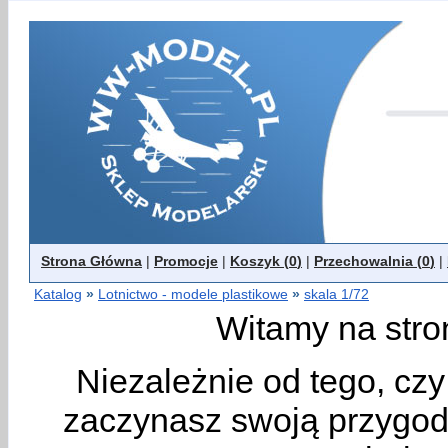
Strona Główna
|
Promocje
|
Koszyk (
0
)
|
Przechowalnia (
0
)
|
Katalog
»
Lotnictwo - modele plastikowe
»
skala 1/72
Witamy na stro
Niezależnie od tego, cz
zaczynasz swoją przygodę