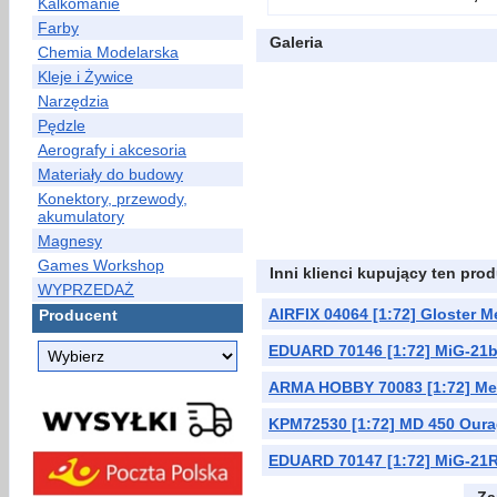
Kalkomanie
Farby
Galeria
Chemia Modelarska
Kleje i Żywice
Narzędzia
Pędzle
Aerografy i akcesoria
Materiały do budowy
Konektory, przewody,
akumulatory
Magnesy
Games Workshop
Inni klienci kupujący ten prod
WYPRZEDAŻ
AIRFIX 04064 [1:72] Gloster M
Producent
EDUARD 70146 [1:72] MiG-21b
ARMA HOBBY 70083 [1:72] Mes
KPM72530 [1:72] MD 450 Ourag
EDUARD 70147 [1:72] MiG-21R