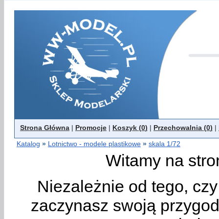
Strona Główna
|
Promocje
|
Koszyk (
0
)
|
Przechowalnia (
0
)
|
Katalog
»
Lotnictwo - modele plastikowe
»
skala 1/72
Witamy na stro
Niezależnie od tego, cz
zaczynasz swoją przygodę