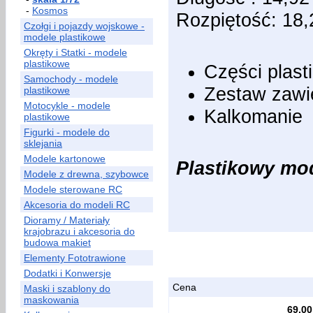
-
Kosmos
Rozpiętość: 18
Czołgi i pojazdy wojskowe -
modele plastikowe
Okręty i Statki - modele
plastikowe
Części plas
Samochody - modele
Zestaw zawi
plastikowe
Motocykle - modele
Kalkomanie
plastikowe
Figurki - modele do
sklejania
Modele kartonowe
Plastikowy mode
Modele z drewna, szybowce
Modele sterowane RC
Akcesoria do modeli RC
Dioramy / Materiały
krajobrazu i akcesoria do
budowa makiet
Elementy Fototrawione
Dodatki i Konwersje
Cena
Maski i szablony do
maskowania
69,00