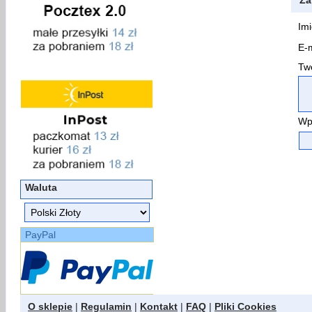
Za
Imi
E-m
Two
Wp
Waluta
PayPal
O sklepie
|
Regulamin
|
Kontakt
|
FAQ
|
Pliki Cookies