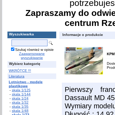
potrzebujes
Zapraszamy do odwie
centrum Rze
Wyszukiwarka
Informacje o produkcie
Szukaj również w opisie
Zaawansowane
KPM7
wyszukiwanie
Dost
Wybierz kategorię
Prod
WKRÓTCE !!!
Literatura
Lotnictwo - modele
plastikowe
Pierwszy fran
-
skala 1/125
-
skala 1/144
Dassault MD 45
-
skala 1/24
-
skala 1/32
Wymiary modelu
-
skala 1/35
-
skala 1/48
Długość : 14,92
-
skala 1/72