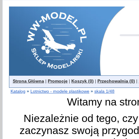
Strona Główna
|
Promocje
|
Koszyk (
0
)
|
Przechowalnia (
0
)
|
Katalog
»
Lotnictwo - modele plastikowe
»
skala 1/48
Witamy na stro
Niezależnie od tego, cz
zaczynasz swoją przygodę