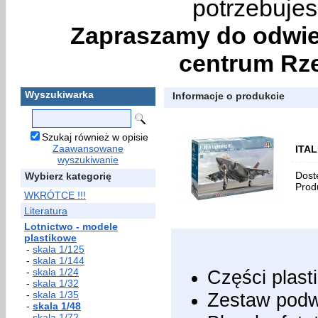
potrzebujes
Zapraszamy do odwie
centrum Rze
Wyszukiwarka
Informacje o produkcie
Szukaj również w opisie
Zaawansowane
ITAL
wyszukiwanie
Dost
Wybierz kategorię
Prod
WKRÓTCE !!!
Literatura
Lotnictwo - modele
plastikowe
-
skala 1/125
-
skala 1/144
-
skala 1/24
Części plast
-
skala 1/32
-
skala 1/35
Zestaw podw
-
skala 1/48
-
skala 1/72