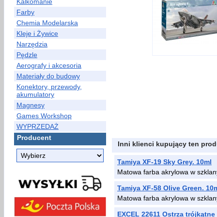
Kalkomanie
Farby
Chemia Modelarska
Kleje i Żywice
Narzędzia
Pędzle
Aerografy i akcesoria
Materiały do budowy
Konektory, przewody,
akumulatory
Magnesy
Games Workshop
WYPRZEDAŻ
Producent
Inni klienci kupujący ten prod
Tamiya XF-19 Sky Grey. 10ml
Matowa farba akrylowa w szkla
Tamiya XF-58 Olive Green. 10
Matowa farba akrylowa w szklan
EXCEL 22611 Ostrza trójkątne 