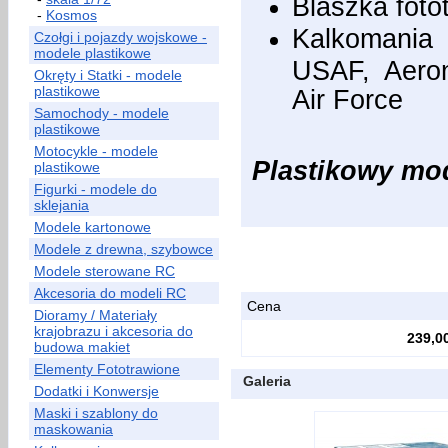
Blaszka foto
-
Kosmos
Kalkoman
Czołgi i pojazdy wojskowe -
modele plastikowe
USAF, Aeron
Okręty i Statki - modele
plastikowe
Air Force
Samochody - modele
plastikowe
Motocykle - modele
Plastikowy mode
plastikowe
Figurki - modele do
sklejania
Modele kartonowe
Modele z drewna, szybowce
Modele sterowane RC
Akcesoria do modeli RC
Cena
Dioramy / Materiały
krajobrazu i akcesoria do
239,00
budowa makiet
Elementy Fototrawione
Galeria
Dodatki i Konwersje
Maski i szablony do
maskowania