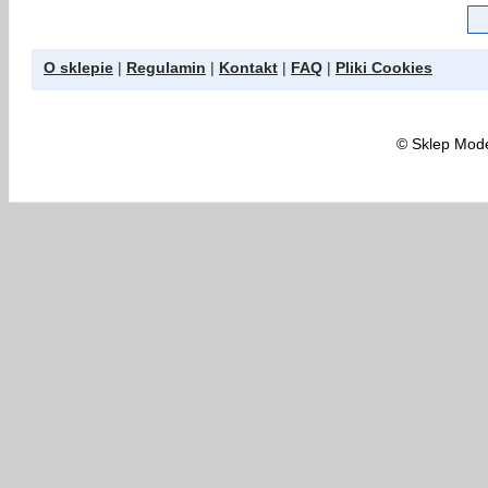
O sklepie
|
Regulamin
|
Kontakt
|
FAQ
|
Pliki Cookies
©
Sklep Model