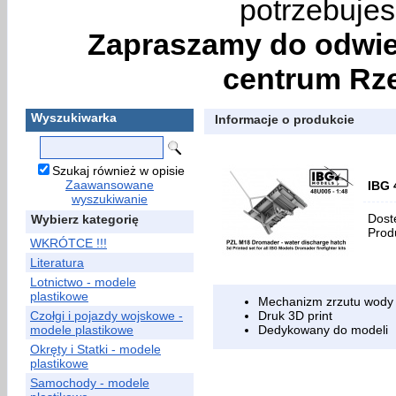
potrzebujes
Zapraszamy do odwie
centrum Rze
Wyszukiwarka
Informacje o produkcie
Szukaj również w opisie
Zaawansowane
IBG 
wyszukiwanie
Dost
Wybierz kategorię
Prod
WKRÓTCE !!!
Literatura
Lotnictwo - modele
plastikowe
Mechanizm zrzutu wody
Czołgi i pojazdy wojskowe -
Druk 3D print
modele plastikowe
Dedykowany do modeli
Okręty i Statki - modele
plastikowe
Samochody - modele