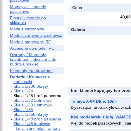
plastikowe
Motocykle - modele
Cena
plastikowe
40,00
Figurki - modele do
sklejania
Modele kartonowe
Galeria
Modele z drewna, szybowce
Modele sterowane RC
Akcesoria do modeli RC
Dioramy / Materiały
krajobrazu i akcesoria do
budowa makiet
Elementy Fototrawione
Dodatki i Konwersje
-
Łańcuszki
-
Skala 1/200 okręty
Inni klienci kupujący ten prod
-
Skala 1/24
- Skala 1/25 broń pancerna
-
Skala 1/32 Lotnictwo
Tamiya X-04 Blue. 10ml
-
Skala 1/33 Lotnictwo
Błyszcząca farba akrylowa w sz
-
Skala 1/35
-
Skala 1/350 okręty
Klej modelarski z igłą. WAMO
-
Skala 1/48 broń pancerna
Klej do modeli plastikowych , c
-
Skala 1/48 lotnictwo
-
Lufy , rurki pitot , anteny