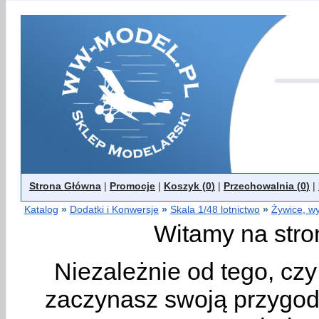
Strona Główna
|
Promocje
|
Koszyk (
0
)
|
Przechowalnia (
0
)
|
Katalog
»
Dodatki i Konwersje
»
Skala 1/48 lotnictwo
»
Żywice, w
Witamy na stro
Niezależnie od tego, cz
zaczynasz swoją przygodę