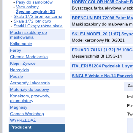
HOBBY COLOR H035 Cobalt B
-
Pasy do samolotów
-
Vacu osłony
Błyszcząca farba akrylowa w sz
-
Żywice, wydruki 3D
-
Skala 1/72 broń pancerna
BRENGUN BRL72098 Paint Mas
-
Skala 1/72 lotnictwo
Maski szablony do malowania mo
-
Statki i Okręty różne skale
Maski i szablony do
SKLEJ MODEL 20 [1:87] Szynob
maskowania
Model kartonowy Nr. 3/2021
Kalkomanie
EDUARD 70161 [1:72] Bf 109
Farby
Messerschmitt Bf 109G-14
Chemia Modelarska
Kleje i Żywice
ITALERI 51204 Pędzelek 1 syn
Narzędzia
SINGLE Vehicle No.14 Panzerk
Pędzle
Aerografy i akcesoria
Za
Materiały do budowy
Konektory, przewody,
Imi
akumulatory
E-m
Magnesy
Games Workshop
Two
WYPRZEDAŻ
Producent