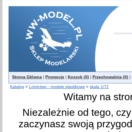
Strona Główna
|
Promocje
|
Koszyk (
0
)
|
Przechowalnia (
0
)
|
Katalog
»
Lotnictwo - modele plastikowe
»
skala 1/72
Witamy na stro
Niezależnie od tego, cz
zaczynasz swoją przygodę