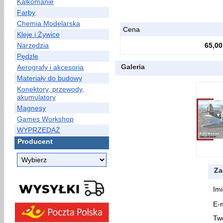
Kalkomanie
Farby
Chemia Modelarska
Cena
Kleje i Żywice
Narzędzia
65,00
Pędzle
Galeria
Aerografy i akcesoria
Materiały do budowy
Konektory, przewody,
akumulatory
Magnesy
Games Workshop
WYPRZEDAŻ
Producent
Za
Imi
E-m
Two