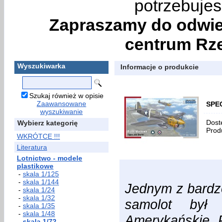
potrzebujes
Zapraszamy do odwie
centrum Rze
Wyszukiwarka
Informacje o produkcie
Szukaj również w opisie
Zaawansowane
SPEC
wyszukiwanie
Dost
Wybierz kategorię
Prod
WKRÓTCE !!!
Literatura
Lotnictwo - modele
plastikowe
-
skala 1/125
-
skala 1/144
Jednym z bardzo
-
skala 1/24
-
skala 1/32
samolot był 
-
skala 1/35
-
skala 1/48
Amerykańskie P
-
skala 1/72