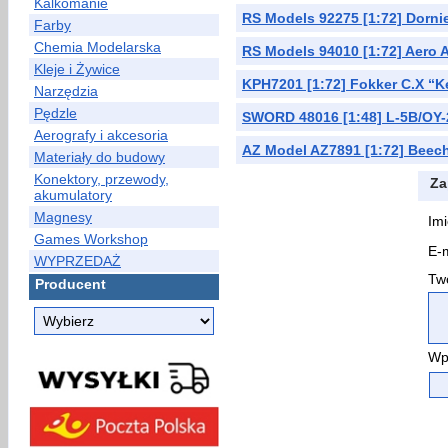
Kalkomanie
RS Models 92275 [1:72] Dorni
Farby
Chemia Modelarska
RS Models 94010 [1:72] Aero 
Kleje i Żywice
KPH7201 [1:72] Fokker C.X “K
Narzędzia
Pędzle
SWORD 48016 [1:48] L-5B/OY-2
Aerografy i akcesoria
AZ Model AZ7891 [1:72] Beec
Materiały do budowy
Konektory, przewody,
Za
akumulatory
Magnesy
Imi
Games Workshop
E-m
WYPRZEDAŻ
Two
Producent
Wp