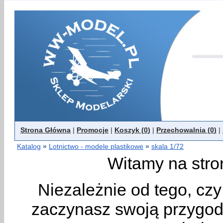
Strona Główna
|
Promocje
|
Koszyk (
0
)
|
Przechowalnia (
0
)
|
Katalog
»
Lotnictwo - modele plastikowe
»
skala 1/72
Witamy na stro
Niezależnie od tego, cz
zaczynasz swoją przygodę