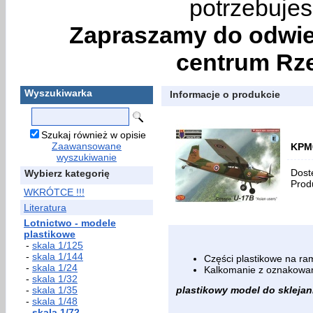
potrzebujes
Zapraszamy do odwie
centrum Rze
Wyszukiwarka
Informacje o produkcie
Szukaj również w opisie
Zaawansowane
KPM0
wyszukiwanie
Dost
Wybierz kategorię
Prod
WKRÓTCE !!!
Literatura
Lotnictwo - modele
plastikowe
-
skala 1/125
-
skala 1/144
Części plastikowe na ra
-
skala 1/24
Kalkomanie z oznakowa
-
skala 1/32
-
skala 1/35
plastikowy model do sklejania
-
skala 1/48
-
skala 1/72