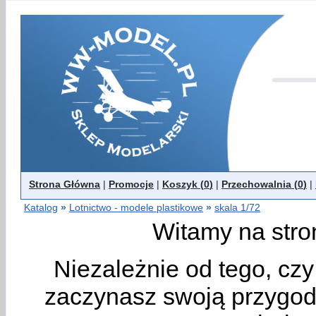
Strona Główna
|
Promocje
|
Koszyk (
0
)
|
Przechowalnia (
0
)
|
Katalog
»
Lotnictwo - modele plastikowe
»
skala 1/72
Witamy na stro
Niezależnie od tego, cz
zaczynasz swoją przygodę