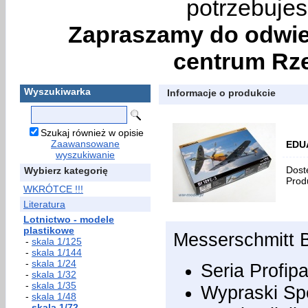
potrzebujes
Zapraszamy do odwie
centrum Rze
Wyszukiwarka
Informacje o produkcie
Szukaj również w opisie
Zaawansowane
EDUA
wyszukiwanie
Dost
Wybierz kategorię
Prod
WKRÓTCE !!!
Literatura
Lotnictwo - modele
plastikowe
Messerschmitt 
-
skala 1/125
-
skala 1/144
-
skala 1/24
Seria Profip
-
skala 1/32
-
skala 1/35
Wypraski Spe
-
skala 1/48
-
skala 1/72