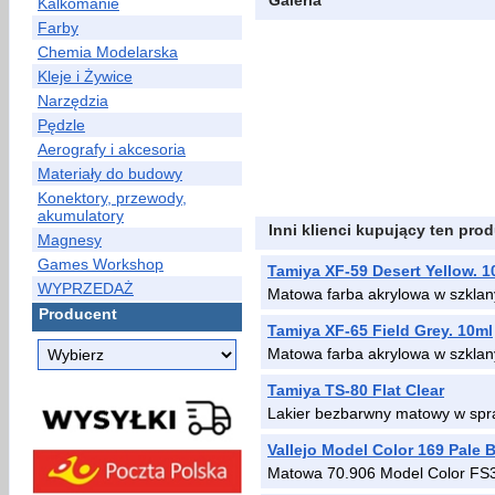
Galeria
Kalkomanie
Farby
Chemia Modelarska
Kleje i Żywice
Narzędzia
Pędzle
Aerografy i akcesoria
Materiały do budowy
Konektory, przewody,
akumulatory
Inni klienci kupujący ten prod
Magnesy
Games Workshop
Tamiya XF-59 Desert Yellow. 1
WYPRZEDAŻ
Matowa farba akrylowa w szklan
Producent
Tamiya XF-65 Field Grey. 10ml
Matowa farba akrylowa w szklan
Tamiya TS-80 Flat Clear
Lakier bezbarwny matowy w spr
Vallejo Model Color 169 Pale 
Matowa 70.906 Model Color FS