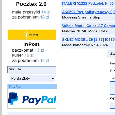
ITALERI 51222 Pędzelek Nr.00 
AK6504 Pręt polistyrenowy 0,3
Modeling Styreme Strip
Vallejo Model Color 117 Camo
Matowa 70.740 Model Color
SKLEJ MODEL 39 [1:87] IC63
Model kartonowy Nr. 4/2024
Za
Imi
Waluta
E-m
Two
PayPal
Wp