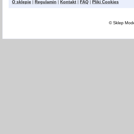
O sklepie
|
Regulamin
|
Kontakt
|
FAQ
|
Pliki Cookies
©
Sklep Model