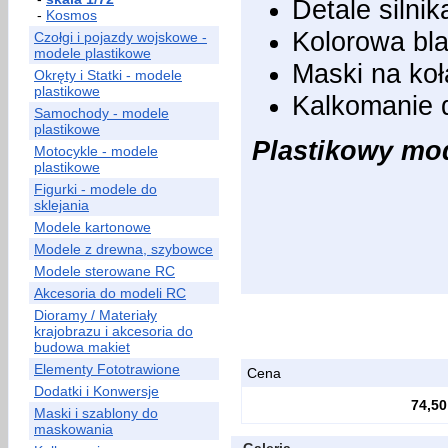
Detale silnik
-
Kosmos
Kolorowa bla
Czołgi i pojazdy wojskowe -
modele plastikowe
Maski na koł
Okręty i Statki - modele
plastikowe
Kalkomanie 
Samochody - modele
plastikowe
Plastikowy mode
Motocykle - modele
plastikowe
Figurki - modele do
sklejania
Modele kartonowe
Modele z drewna, szybowce
Modele sterowane RC
Akcesoria do modeli RC
Dioramy / Materiały
krajobrazu i akcesoria do
budowa makiet
Elementy Fototrawione
Cena
Dodatki i Konwersje
74,50
Maski i szablony do
maskowania