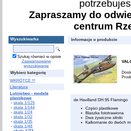
potrzebujes
Zapraszamy do odwie
centrum Rze
Wyszukiwarka
Informacje o produkcie
Szukaj również w opisie
Zaawansowane
VALO
wyszukiwanie
Dost
Wybierz kategorię
Prod
WKRÓTCE !!!
Literatura
Lotnictwo - modele
plastikowe
de Havilland DH.95 Flamingo
-
skala 1/125
-
skala 1/144
Części plastikowe
-
skala 1/24
Blaszka fototrawiona
-
skala 1/32
Dwa żywiczne silniki
-
skala 1/35
Kalkomanie do dwóch 
-
skala 1/48
-
skala 1/72