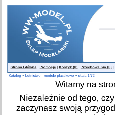
Strona Główna
|
Promocje
|
Koszyk (
0
)
|
Przechowalnia (
0
)
|
Katalog
»
Lotnictwo - modele plastikowe
»
skala 1/72
Witamy na stro
Niezależnie od tego, cz
zaczynasz swoją przygodę