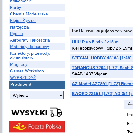
Kalkomanie
Farby
Chemia Modelarska
Kleje i Żywice
Narzędzia
Inni klienci kupujący ten prod
Pędzle
Aerografy i akcesoria
UHU Plus 5 min 2x15 ml
Materiały do budowy
Klej epoksydowy , tuby 2 x 15ml
Konektory, przewody,
akumulatory
SPECIAL HOBBY 48183 [1:48]
Magnesy
TARANGUS 7204 [1:72] Saab SF
Games Workshop
SAAB JA37 Viggen
WYPRZEDAŻ
AZ Model AZ7891 [1:72] Beec
Producent
SWORD 72151 [1:72] AD-3/4 (ea
Za
Imi
E-m
Two