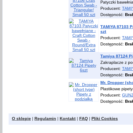
Patyczki bawełnia
Producent:
TAMI
Dostępność:
Bra
TAMIYA 87103 Pa
szt
Producent:
TAMI
Dostępność:
Bra
Tamiya 87124 Pi
Zakraplacze z pod
Producent:
TAMI
Dostępność:
Bra
Mr. Dropper (sho
Plastikowe pipety
Producent:
GUNZE
Dostępność:
Bra
O sklepie
|
Regulamin
|
Kontakt
|
FAQ
|
Pliki Cookies