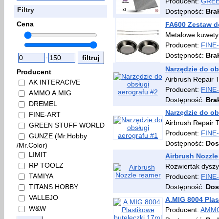
Producent:
GREE
Filtry
Dostępność:
Bra
Cena
FA600 Zestaw do
Metalowe kuwety 
Producent:
FINE
Dostępność:
Bra
-
Narzędzie do ob
Producent
Airbrush Repair 
AK INTERACIVE
Producent:
FINE
AMMO A.MIG
Dostępność:
Bra
DREMEL
Narzędzie do ob
FINE-ART
Airbrush Repair 
GREEN STUFF WORLD
Producent:
FINE
GUNZE (Mr.Hobby
Dostępność:
Dos
/Mr.Color)
LIMIT
Airbrush Nozzle
RP TOOLZ
Rozwiertak dyszy
TAMIYA
Producent:
FINE
Dostępność:
Dos
TITANS HOBBY
VALLEJO
A.MIG 8004 Plas
W&W
Producent:
AMMO