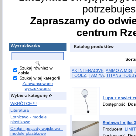
potrzebujes
Zapraszamy do odwie
centrum Rze
Wyszukiwarka
Katalog produktów
Sort
Szukaj również w
AK INTERACIVE
,
AMMO A.MIG
,
opisie
TOOLZ
,
TAMIYA
,
TITANS HOBB
Szukaj w tej kategorii
Zaawansowane
wyszukiwanie
Wybierz kategorię
Lupa z oswietl
WKRÓTCE !!!
Dostępność:
Dos
Literatura
Lotnictwo - modele
plastikowe
Stalowa linijka
Czołgi i pojazdy wojskowe -
Producent:
LIMIT
modele plastikowe
Dostępność:
Dos