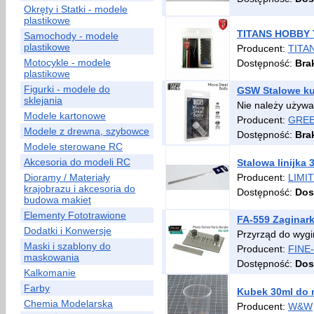
Okręty i Statki - modele
plastikowe
TITANS HOBBY T
Samochody - modele
plastikowe
Producent:
TITA
Motocykle - modele
Dostępność:
Bra
plastikowe
Figurki - modele do
GSW Stalowe ku
sklejania
Nie należy używa
Modele kartonowe
Producent:
GREE
Modele z drewna, szybowce
Dostępność:
Bra
Modele sterowane RC
Akcesoria do modeli RC
Stalowa linijka
Dioramy / Materiały
Producent:
LIMIT
krajobrazu i akcesoria do
Dostępność:
Dos
budowa makiet
Elementy Fototrawione
FA-559 Zaginar
Dodatki i Konwersje
Przyrząd do wygi
Maski i szablony do
Producent:
FINE
maskowania
Dostępność:
Dos
Kalkomanie
Farby
Kubek 30ml do m
Chemia Modelarska
Producent:
W&W