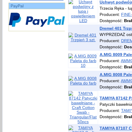
Uchwyt podwójn
PayPal
Trzecia Ręka - l
Producent:
FINE
Dostępność:
Bra
Dremel 401 Trzpi
WYPRZEDAŻ osta
Producent:
DRE
Dostępność:
Dos
A.MIG 8009 Pale
Producent:
AMMO
Dostępność:
Bra
A.MIG 8008 Pale
Producent:
AMMO
Dostępność:
Bra
TAMIYA 87142 Pa
Patyczki bawełnia
Producent:
TAMI
Dostępność:
Bra
TAMIYA 87107 Cr