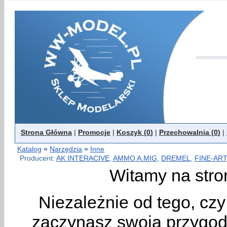
Strona Główna
|
Promocje
|
Koszyk (
0
)
|
Przechowalnia (
0
)
|
Katalog
»
Narzędzia
»
Inne
Producent:
AK INTERACIVE
,
AMMO A.MIG
,
DREMEL
,
FINE-ART
Witamy na stro
Niezależnie od tego, cz
zaczynasz swoją przygodę