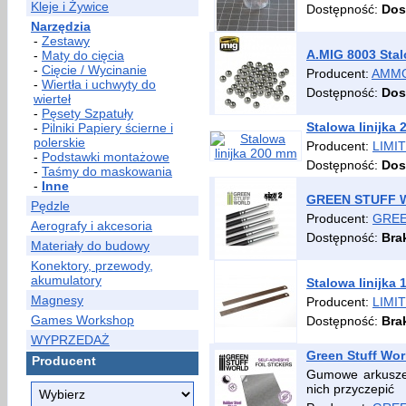
Kleje i Żywice
Dostępność:
Dos
Narzędzia
-
Zestawy
A.MIG 8003 Stal
-
Maty do cięcia
-
Cięcie / Wycinanie
Producent:
AMMO
-
Wiertła i uchwyty do
Dostępność:
Dos
wierteł
-
Pęsety Szpatuły
Stalowa linijka
-
Pilniki Papiery ścierne i
polerskie
Producent:
LIMIT
-
Podstawki montażowe
Dostępność:
Dos
-
Taśmy do maskowania
-
Inne
GREEN STUFF WO
Pędzle
Producent:
GREE
Aerografy i akcesoria
Dostępność:
Bra
Materiały do budowy
Konektory, przewody,
akumulatory
Stalowa linijka
Magnesy
Producent:
LIMIT
Games Workshop
Dostępność:
Bra
WYPRZEDAŻ
Green Stuff Wor
Producent
Gumowe arkusze
nich przyczepić