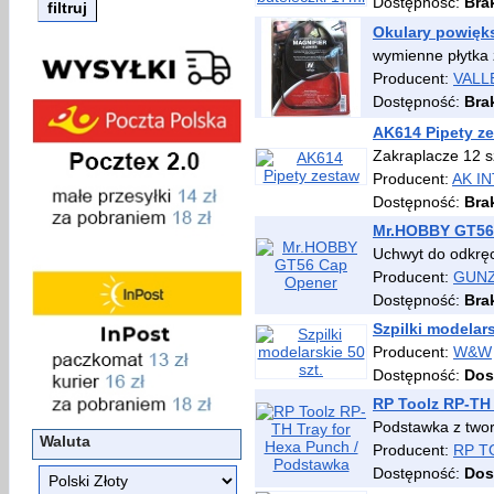
Dostępność:
Bra
Okulary powięk
wymienne płytka z
Producent:
VALL
Dostępność:
Bra
AK614 Pipety z
Zakraplacze 12 s
Producent:
AK I
Dostępność:
Bra
Mr.HOBBY GT56
Uchwyt do odkręc
Producent:
GUNZE
Dostępność:
Bra
Szpilki modelars
Producent:
W&W
Dostępność:
Dos
RP Toolz RP-TH 
Podstawka z two
Waluta
Producent:
RP T
Dostępność:
Dos