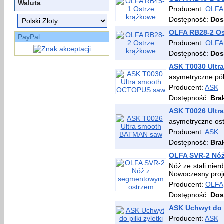
Waluta
Producent:
OLFA
Dostępność:
Dos
OLFA RB28-2 Os
PayPal
Producent:
OLFA
Dostępność:
Dos
ASK T0030 Ult
asymetryczne półk
Producent:
ASK
Dostępność:
Bra
ASK T0026 Ult
asymetryczne ost
Producent:
ASK
Dostępność:
Bra
OLFA SVR-2 Nó
Nóż ze stali nie
Nowoczesny proje
Producent:
OLFA
Dostępność:
Dos
ASK Uchwyt do p
Producent:
ASK