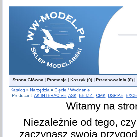
Strona Główna
|
Promocje
|
Koszyk (
0
)
|
Przechowalnia (
0
)
|
Katalog
»
Narzędzia
»
Cięcie / Wycinanie
Producent:
AK INTERACIVE
,
ASK
,
BE IZZI
,
CMK
,
DSPIAE
,
EXCE
Witamy na stro
Niezależnie od tego, cz
zaczynasz swoją przygodę