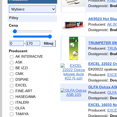
Producent:
FINE
Dostępność:
Bra
Filtry
AK9523 Hot Bla
Producent:
AK I
Cena
Dostępność:
Bra
TRUMPETER 0996
-
Producent:
TRU
Producent
Dostępność:
Bra
AK INTERACIVE
ASK
EXCEL 22022 Ost
BE IZZI
E#20022 opakowan
CMK
Producent:
EXCE
DSPIAE
Dostępność:
Dos
EXCEL
OLFA Ostrza AS
FINE-ART
Producent:
OLFA
HASEGAWA
Dostępność:
Dos
ITALERI
EXCEL 16033 No
OLFA
Producent:
EXCE
TAMIYA
Dostępność:
Dos