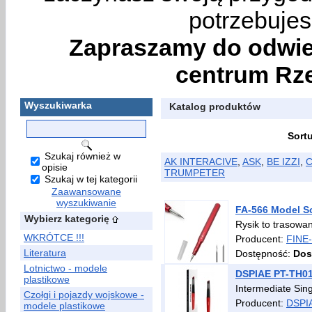
potrzebujes
Zapraszamy do odwie
centrum Rze
Wyszukiwarka
Katalog produktów
Sort
Szukaj również w
AK INTERACIVE
,
ASK
,
BE IZZI
,
opisie
TRUMPETER
Szukaj w tej kategorii
Zaawansowane
wyszukiwanie
FA-566 Model Sc
Wybierz kategorię
Rysik to trasowan
WKRÓTCE !!!
Producent:
FINE
Literatura
Dostępność:
Dos
Lotnictwo - modele
DSPIAE PT-TH01
plastikowe
Intermediate Sin
Czołgi i pojazdy wojskowe -
Producent:
DSPI
modele plastikowe