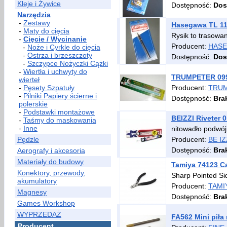
Kleje i Żywice
Dostępność:
Dos
Narzędzia
-
Zestawy
Hasegawa TL 11 
-
Maty do cięcia
Rysik to trasowan
-
Cięcie / Wycinanie
Producent:
HAS
-
Noże i Cyrkle do cięcia
-
Ostrza i brzeszczoty
Dostępność:
Dos
-
Szczypce Nożyczki Cążki
-
Wiertła i uchwyty do
TRUMPETER 0997
wierteł
-
Pęsety Szpatuły
Producent:
TRU
-
Pilniki Papiery ścierne i
Dostępność:
Bra
polerskie
-
Podstawki montażowe
BEIZZI Riveter
-
Taśmy do maskowania
-
Inne
nitowadło podwó
Pędzle
Producent:
BE IZ
Dostępność:
Bra
Aerografy i akcesoria
Materiały do budowy
Tamiya 74123 Cą
Konektory, przewody,
Sharp Pointed Sid
akumulatory
Producent:
TAMI
Magnesy
Dostępność:
Bra
Games Workshop
WYPRZEDAŻ
FA562 Mini piła
Producent