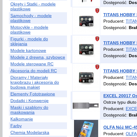
Dostępność:
Dos
Okręty i Statki - modele
plastikowe
TITANS HOBBY Se
Samochody - modele
plastikowe
Producent:
TITA
Motocykle - modele
Dostępność:
Bra
plastikowe
Figurki - modele do
TITANS HOBBY Se
sklejania
Producent:
TITA
Modele kartonowe
Dostępność:
Dos
Modele z drewna, szybowce
Modele sterowane RC
Akcesoria do modeli RC
TITANS HOBBY Se
Dioramy / Materiały
Producent:
TITA
krajobrazu i akcesoria do
Dostępność:
Dos
budowa makiet
Elementy Fototrawione
EXCEL 20017 Ost
Dodatki i Konwersje
Ostrze typu dłut
Maski i szablony do
Producent:
EXCE
maskowania
Dostępność:
Bra
Kalkomanie
Farby
OLFA Nóż MC-4
Chemia Modelarska
Producent:
OLFA