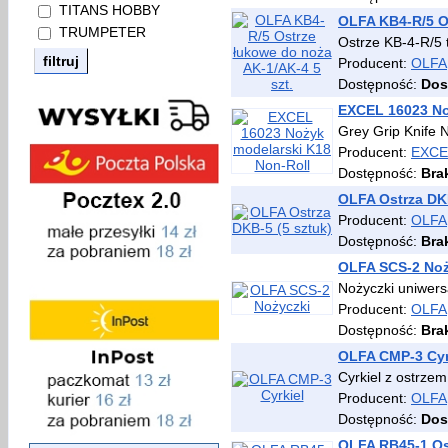
TITANS HOBBY
OLFA KB4-R/5 Os
TRUMPETER
Ostrze KB-4-R/5 
Producent:
OLFA
Dostępność:
Dos
EXCEL 16023 No
Grey Grip Knife N
Producent:
EXCE
Dostępność:
Bra
OLFA Ostrza DKB
Producent:
OLFA
Dostępność:
Bra
OLFA SCS-2 Noż
Nożyczki uniwersa
Producent:
OLFA
Dostępność:
Bra
OLFA CMP-3 Cyr
Cyrkiel z ostrze
Producent:
OLFA
Dostępność:
Dos
OLFA RB45-1 Os