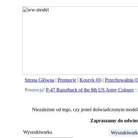
Strona Główna
|
Promocje
|
Koszyk (
0
)
|
Przechowalnia (
Promocja!
P-47 Razorback of the 8th US Army Colours
:
Niezależnie od tego, czy jesteś doświadczonym model
Zapraszamy do odwiedz
Wyszukiwarka
Wyszukiwarka