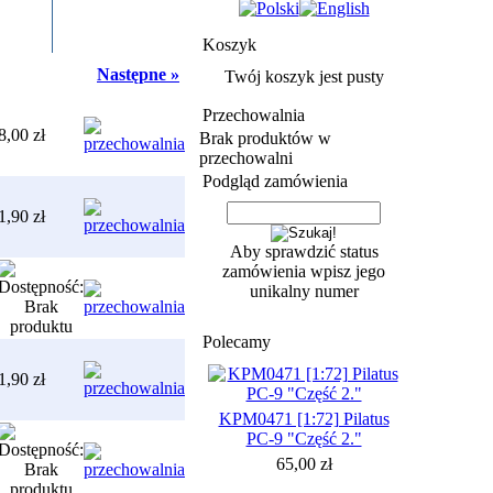
Koszyk
Następne »
Twój koszyk jest pusty
Przechowalnia
8,00 zł
Brak produktów w
przechowalni
Podgląd zamówienia
1,90 zł
Aby sprawdzić status
zamówienia wpisz jego
unikalny numer
Polecamy
1,90 zł
KPM0471 [1:72] Pilatus
PC-9 "Część 2."
65,00 zł