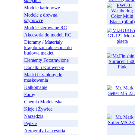
sklejania
Modele kartonowe
Modele z drewna,
szybowce
Modele sterowane RC
Akcesoria do modeli RC
Dioramy / Materiały
krajobrazu i akcesoria do
budowa makiet
Elementy Fototrawione
Dodatki i Konwersje
Maski i szablony do
maskowania
Kalkomanie
Farby
Chemia Modelarska
Kleje i Żywice
Narzędzia
Pędzle
Aerografy i akcesoria