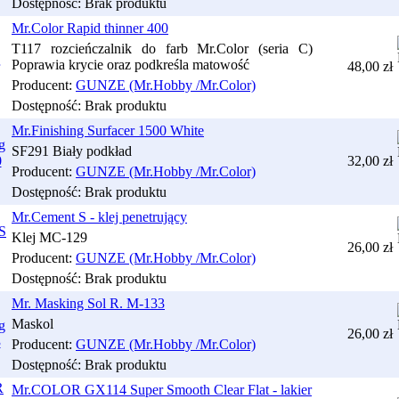
Dostępność:
Brak produktu
Mr.Color Rapid thinner 400
T117 rozcieńczalnik do farb Mr.Color (seria C)
Poprawia krycie oraz podkreśla matowość
48,00 zł
Producent:
GUNZE (Mr.Hobby /Mr.Color)
Dostępność:
Brak produktu
Mr.Finishing Surfacer 1500 White
SF291 Biały podkład
32,00 zł
Producent:
GUNZE (Mr.Hobby /Mr.Color)
Dostępność:
Brak produktu
Mr.Cement S - klej penetrujący
Klej MC-129
26,00 zł
Producent:
GUNZE (Mr.Hobby /Mr.Color)
Dostępność:
Brak produktu
Mr. Masking Sol R. M-133
Maskol
26,00 zł
Producent:
GUNZE (Mr.Hobby /Mr.Color)
Dostępność:
Brak produktu
Mr.COLOR GX114 Super Smooth Clear Flat - lakier