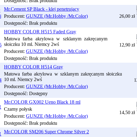
Dostępność:
Brak produktu
Mr.Cement SP Black - klej penetrujący
Producent:
GUNZE (Mr.Hobby /Mr.Color)
26,00 zł
Dostępność:
Brak produktu
HOBBY COLOR H515 Faded Gray
Matowa farba akrylowa w szklanym zakręcanym
słoiczku 10 ml. Niemcy 2wś
12,90 zł
Producent:
GUNZE (Mr.Hobby /Mr.Color)
Dostępność:
Brak produktu
HOBBY COLOR H514 Gray
Matowa farba akrylowa w szklanym zakręcanym słoiczku
10 ml. Niemcy 2wś
1
Producent:
GUNZE (Mr.Hobby /Mr.Color)
Dostępność:
Dostępny
Mr.COLOR GX002 Ueno Black 18 ml
Czarny połysk
14,50 zł
Producent:
GUNZE (Mr.Hobby /Mr.Color)
Dostępność:
Brak produktu
Mr.COLOR SM206 Super Chrome Silver 2