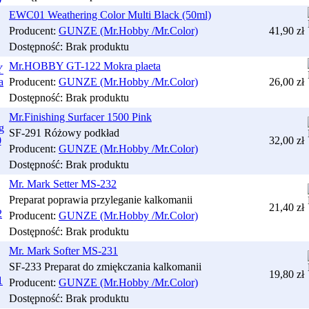
EWC01 Weathering Color Multi Black (50ml)
Producent:
GUNZE (Mr.Hobby /Mr.Color)
41,90 zł
Dostępność:
Brak produktu
Mr.HOBBY GT-122 Mokra plaeta
Producent:
GUNZE (Mr.Hobby /Mr.Color)
26,00 zł
Dostępność:
Brak produktu
Mr.Finishing Surfacer 1500 Pink
SF-291 Różowy podkład
32,00 zł
Producent:
GUNZE (Mr.Hobby /Mr.Color)
Dostępność:
Brak produktu
Mr. Mark Setter MS-232
Preparat poprawia przyleganie kalkomanii
21,40 zł
Producent:
GUNZE (Mr.Hobby /Mr.Color)
Dostępność:
Brak produktu
Mr. Mark Softer MS-231
SF-233 Preparat do zmiękczania kalkomanii
19,80 zł
Producent:
GUNZE (Mr.Hobby /Mr.Color)
Dostępność:
Brak produktu