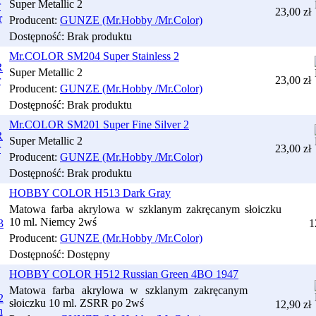
Super Metallic 2
23,00 zł
Producent:
GUNZE (Mr.Hobby /Mr.Color)
Dostępność:
Brak produktu
Mr.COLOR SM204 Super Stainless 2
Super Metallic 2
23,00 zł
Producent:
GUNZE (Mr.Hobby /Mr.Color)
Dostępność:
Brak produktu
Mr.COLOR SM201 Super Fine Silver 2
Super Metallic 2
23,00 zł
Producent:
GUNZE (Mr.Hobby /Mr.Color)
Dostępność:
Brak produktu
HOBBY COLOR H513 Dark Gray
Matowa farba akrylowa w szklanym zakręcanym słoiczku
10 ml. Niemcy 2wś
1
Producent:
GUNZE (Mr.Hobby /Mr.Color)
Dostępność:
Dostępny
HOBBY COLOR H512 Russian Green 4BO 1947
Matowa farba akrylowa w szklanym zakręcanym
słoiczku 10 ml. ZSRR po 2wś
12,90 zł