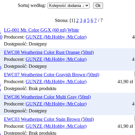
Sortuj według:
Strona: [
1
]
2
3
4
5
6
7
/
7
LG-001 Mr. Color GGX (60 ml) White
Producent:
GUNZE (Mr.Hobby /Mr.Color)
4
Dostępność:
Dostępny
EWC08 Weathering Color Rust Orange (50ml)
Producent:
GUNZE (Mr.Hobby /Mr.Color)
4
Dostępność:
Dostępny
EWC07 Weathering Color Grayish Brown (50ml)
Producent:
GUNZE (Mr.Hobby /Mr.Color)
41,90 zł
Dostępność:
Brak produktu
EWC06 Weathering Color Multi Gray (50ml)
Producent:
GUNZE (Mr.Hobby /Mr.Color)
4
Dostępność:
Dostępny
EWC03 Weathering Color Stain Brown (50ml)
Producent:
GUNZE (Mr.Hobby /Mr.Color)
41,90 zł
Dostępność:
Brak produktu