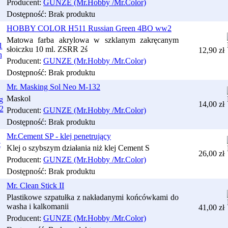
Producent:
GUNZE (Mr.Hobby /Mr.Color)
Dostępność:
Brak produktu
HOBBY COLOR H511 Russian Green 4BO ww2
Matowa farba akrylowa w szklanym zakręcanym
słoiczku 10 ml. ZSRR 2ś
12,90 zł
Producent:
GUNZE (Mr.Hobby /Mr.Color)
Dostępność:
Brak produktu
Mr. Masking Sol Neo M-132
Maskol
14,00 zł
Producent:
GUNZE (Mr.Hobby /Mr.Color)
Dostępność:
Brak produktu
Mr.Cement SP - klej penetrujący
Klej o szybszym działania niż klej Cement S
26,00 zł
Producent:
GUNZE (Mr.Hobby /Mr.Color)
Dostępność:
Brak produktu
Mr. Clean Stick II
Plastikowe szpatułka z nakładanymi końcówkami do
washa i kalkomanii
41,00 zł
Producent:
GUNZE (Mr.Hobby /Mr.Color)