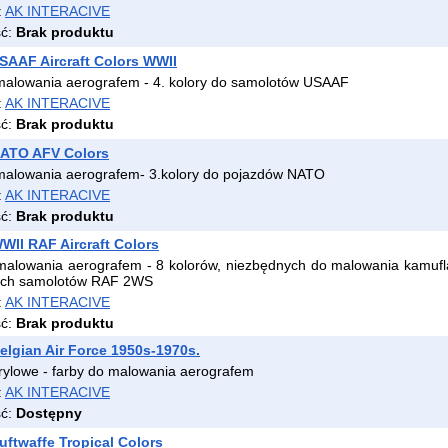
:
AK INTERACIVE
ść:
Brak produktu
AAF Aircraft Colors WWII
malowania aerografem - 4. kolory do samolotów USAAF
:
AK INTERACIVE
ść:
Brak produktu
ATO AFV Colors
malowania aerografem- 3.kolory do pojazdów NATO
:
AK INTERACIVE
ść:
Brak produktu
II RAF Aircraft Colors
malowania aerografem - 8 kolorów, niezbędnych do malowania kamuf
ach samolotów RAF 2WS
:
AK INTERACIVE
ść:
Brak produktu
lgian Air Force 1950s-1970s.
rylowe - farby do malowania aerografem
:
AK INTERACIVE
ść:
Dostępny
ftwaffe Tropical Colors