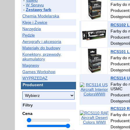
-
Vallejo
Farby do 
-
W Sprayu
-
Zestawy farb
Producent
Chemia Modelarska
Dostępno
Kleje i Żywice
RCS102 Lu
Narzędzia
Farby do 
Pędzle
Producent
Aerografy i akcesoria
Dostępno
Materiały do budowy
RCS101 Lu
Konektory, przewody,
Farby do 
akumulatory
Producent
Magnesy
Dostępno
Games Workshop
WYPRZEDAŻ
RCS114 US
Farby do 
Producent
USMC
Producent
Dostępno
Filtry
RCS110 RA
Cena
Farby do 
Producent
Dostępno