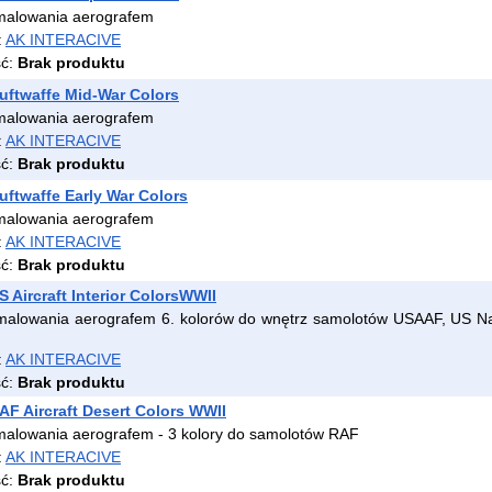
malowania aerografem
:
AK INTERACIVE
ść:
Brak produktu
ftwaffe Mid-War Colors
malowania aerografem
:
AK INTERACIVE
ść:
Brak produktu
ftwaffe Early War Colors
malowania aerografem
:
AK INTERACIVE
ść:
Brak produktu
 Aircraft Interior ColorsWWII
malowania aerografem 6. kolorów do wnętrz samolotów USAAF, US Na
:
AK INTERACIVE
ść:
Brak produktu
F Aircraft Desert Colors WWII
malowania aerografem - 3 kolory do samolotów RAF
:
AK INTERACIVE
ść:
Brak produktu