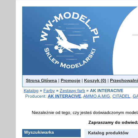
Strona Główna
|
Promocje
|
Koszyk (
0
)
|
Przechowalni
Katalog
»
Farby
»
Zestawy farb
»
AK INTERACIVE
Producent:
AK INTERACIVE
,
AMMO A.MIG
,
CITADEL
,
G
Niezależnie od tego, czy jesteś doświadczonym model
Zapraszamy do odwiedz
Wyszukiwarka
Katalog produktów