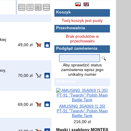
Koszyk
Twój koszyk jest pusty
Przechowalnia
Brak produktów w
iej
przechowalni
49,00 zł
Podgląd zamówienia
Aby sprawdzić status
zamówienia wpisz jego
vy,
unikalny numer
70,00 zł
Polecamy
69,00 zł
AMUSING 35A069 [1:35]
PT-91 "Twardy" Polish Main
Battle Tank
216,00 zł
Maski i szablony MONTEX