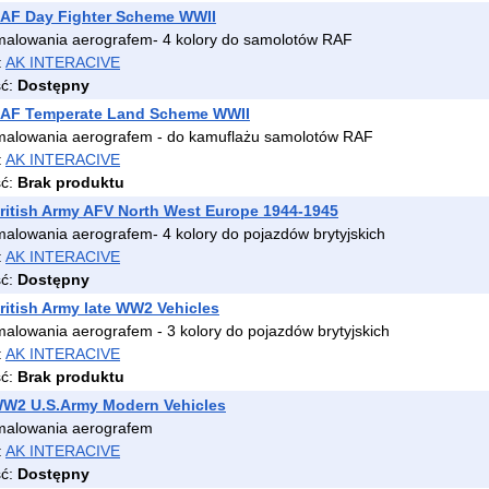
AF Day Fighter Scheme WWII
malowania aerografem- 4 kolory do samolotów RAF
:
AK INTERACIVE
ść:
Dostępny
AF Temperate Land Scheme WWII
malowania aerografem - do kamuflażu samolotów RAF
:
AK INTERACIVE
ść:
Brak produktu
itish Army AFV North West Europe 1944-1945
alowania aerografem- 4 kolory do pojazdów brytyjskich
:
AK INTERACIVE
ść:
Dostępny
itish Army late WW2 Vehicles
alowania aerografem - 3 kolory do pojazdów brytyjskich
:
AK INTERACIVE
ść:
Brak produktu
W2 U.S.Army Modern Vehicles
malowania aerografem
:
AK INTERACIVE
ść:
Dostępny