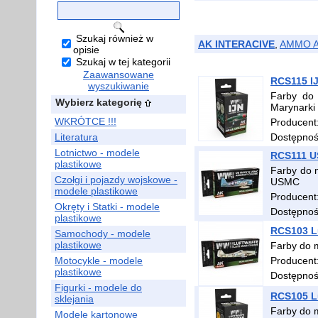
Szukaj również w
AK INTERACIVE
,
AMMO A
opisie
Szukaj w tej kategorii
Zaawansowane
RCS115 IJ
wyszukiwanie
Farby do 
Wybierz kategorię
Marynarki
WKRÓTCE !!!
Producent
Literatura
Dostępno
Lotnictwo - modele
RCS111 US
plastikowe
Farby do 
Czołgi i pojazdy wojskowe -
USMC
modele plastikowe
Producent
Okręty i Statki - modele
Dostępno
plastikowe
RCS103 Lu
Samochody - modele
plastikowe
Farby do 
Motocykle - modele
Producent
plastikowe
Dostępno
Figurki - modele do
RCS105 Lu
sklejania
Farby do 
Modele kartonowe