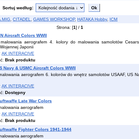
Sortuj według:
.MIG
,
CITADEL
,
GAMES WORKSHOP
,
HATAKA Hobby
,
ICM
Strona: [
1
] /
1
N Aircraft Colors WWII
malowania aerografem 4. kolory do malowania samolotów Cesarsk
 Wojennej Japonii
:
AK INTERACIVE
ść:
Brak produktu
 Navy & USMC Aircraft Colors WWII
malowania aerografem 6. kolorów do wnętrz samolotów USAAF, US Na
:
AK INTERACIVE
ść:
Dostępny
ftwaffe Late War Colors
malowania aerografem
:
AK INTERACIVE
ść:
Brak produktu
ftwaffe Fighter Colors 1941-1944
malowania aerografem