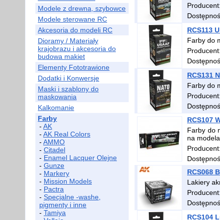
Producent
Modele z drewna, szybowce
Dostępno
Modele sterowane RC
Akcesoria do modeli RC
RCS113 US
Farby do 
Dioramy / Materiały
krajobrazu i akcesoria do
Producent
budowa makiet
Dostępno
Elementy Fototrawione
RCS131 N
Dodatki i Konwersje
Farby do 
Maski i szablony do
Producent
maskowania
Dostępno
Kalkomanie
Farby
RCS107 WW
-
AK
Farby do 
-
AK Real Colors
na model
-
AMMO
Producent
-
Citadel
-
Enamel Lacquer Olejne
Dostępno
-
Gunze
RCS068 Be
-
Markery
-
Mission Models
Lakiery ak
-
Pactra
Producent
-
Specjalne -washe,
Dostępno
pigmenty i inne
-
Tamiya
RCS104 Lu