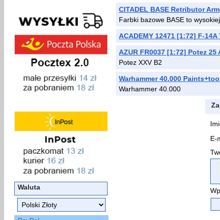
CITADEL BASE Retributor Arm
Farbki bazowe BASE to wysokiej 
ACADEMY 12471 [1:72] F-14A
AZUR FR0037 [1:72] Potez 25 
Potez XXV B2
Warhammer 40.000 Paints+tool
Warhammer 40.000
Za
Imi
E-m
Two
Waluta
Wp