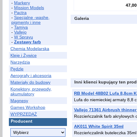
-
Markery
47,00
-
Mission Models
-
Pactra
-
Specjalne -washe,
Galeria
pigmenty i inne
-
Tamiya
-
Vallejo
-
W Sprayu
-
Zestawy farb
Chemia Modelarska
Kleje i Żywice
Narzędzia
Pędzle
Aerografy i akcesoria
Inni klienci kupujący ten prod
Materiały do budowy
Konektory, przewody,
RB Model 48B02 Lufa 8,8cm Kw
akumulatory
Lufa do niemieckiej armaty 8,8 
Magnesy
Games Workshop
Vallejo 71361 Airbrush thinner
WYPRZEDAŻ
Rozcieńczalnik farb akrylowych
Producent
AK011 White Spirit 35ml
Rozcieńczalinik buteleczka 35ml