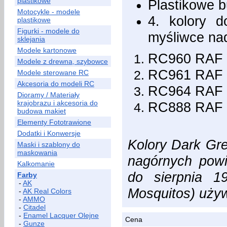
plastikowe
Plastikowe b
Motocykle - modele
4. kolory 
plastikowe
Figurki - modele do
myśliwce na
sklejania
Modele kartonowe
RC960 RAF 
Modele z drewna, szybowce
RC961 RAF 
Modele sterowane RC
Akcesoria do modeli RC
RC964 RAF 
Dioramy / Materiały
krajobrazu i akcesoria do
RC888 RAF N
budowa makiet
Elementy Fototrawione
Dodatki i Konwersje
Kolory Dark Gre
Maski i szablony do
maskowania
nagórnych powi
Kalkomanie
do sierpnia 1
Farby
-
AK
Mosquitos) używ
-
AK Real Colors
-
AMMO
-
Citadel
-
Enamel Lacquer Olejne
Cena
-
Gunze