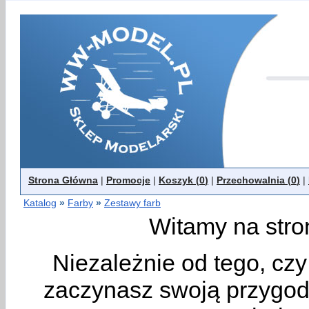
Strona Główna
|
Promocje
|
Koszyk (
0
)
|
Przechowalnia (
0
)
|
Katalog
»
Farby
»
Zestawy farb
Witamy na stro
Niezależnie od tego, cz
zaczynasz swoją przygodę