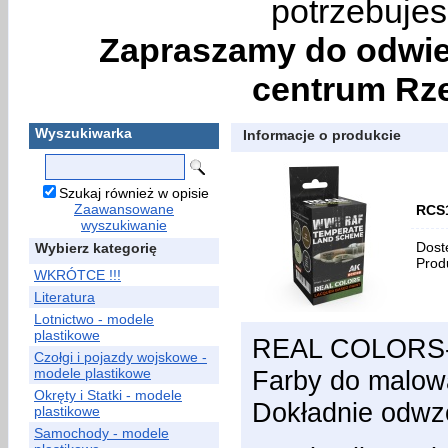
potrzebujes
Zapraszamy do odwie
centrum Rze
Wyszukiwarka
Informacje o produkcie
Szukaj również w opisie
Zaawansowane
RCS1
wyszukiwanie
Dost
Wybierz kategorię
Prod
WKRÓTCE !!!
Literatura
Lotnictwo - modele
plastikowe
REAL COLORS- 
Czołgi i pojazdy wojskowe -
modele plastikowe
Farby do malow
Okręty i Statki - modele
Dokładnie odwzo
plastikowe
Samochody - modele