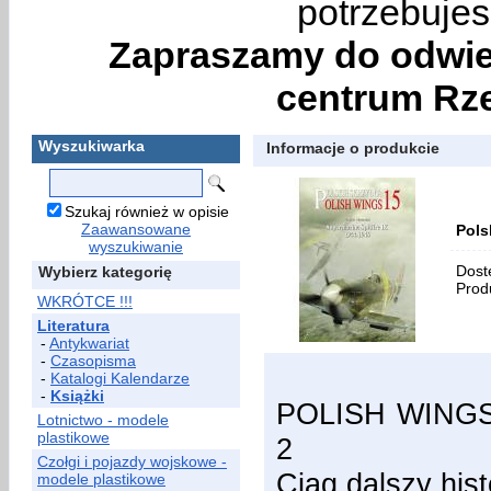
potrzebujes
Zapraszamy do odwie
centrum Rze
Wyszukiwarka
Informacje o produkcie
Szukaj również w opisie
Zaawansowane
Pols
wyszukiwanie
Dost
Wybierz kategorię
Prod
WKRÓTCE !!!
Literatura
-
Antykwariat
-
Czasopisma
-
Katalogi Kalendarze
-
Książki
POLISH WINGS 1
Lotnictwo - modele
plastikowe
2
Czołgi i pojazdy wojskowe -
Ciąg dalszy hist
modele plastikowe