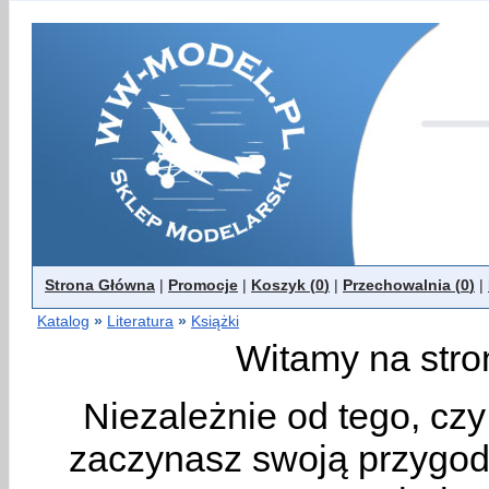
Strona Główna
|
Promocje
|
Koszyk (
0
)
|
Przechowalnia (
0
)
|
Katalog
»
Literatura
»
Książki
Witamy na stro
Niezależnie od tego, cz
zaczynasz swoją przygodę