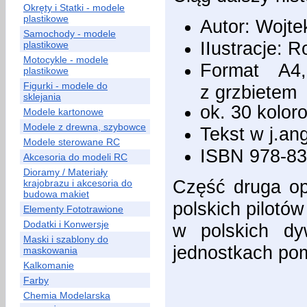
Okręty i Statki - modele
plastikowe
Autor: Wojte
Samochody - modele
IIustracje: 
plastikowe
Motocykle - modele
Format A4, 
plastikowe
Figurki - modele do
z grzbietem
sklejania
ok. 30 kolor
Modele kartonowe
Modele z drewna, szybowce
Tekst w j.an
Modele sterowane RC
ISBN 978-83
Akcesoria do modeli RC
Dioramy / Materiały
Część druga op
krajobrazu i akcesoria do
budowa makiet
polskich pilotów
Elementy Fototrawione
Dodatki i Konwersje
w polskich dy
Maski i szablony do
jednostkach po
maskowania
Kalkomanie
Farby
Chemia Modelarska