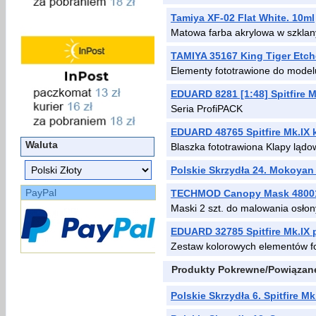
Tamiya XF-02 Flat White. 10ml
Matowa farba akrylowa w szklan
TAMIYA 35167 King Tiger Etche
Elementy fototrawione do model
EDUARD 8281 [1:48] Spitfire M
Seria ProfiPACK
EDUARD 48765 Spitfire Mk.IX 
Waluta
Blaszka fototrawiona Klapy lą
Polskie Skrzydła 24. Mokoya
PayPal
TECHMOD Canopy Mask 48001 
Maski 2 szt. do malowania osł
EDUARD 32785 Spitfire Mk.IX 
Zestaw kolorowych elementów fo
Produkty Pokrewne/Powiązan
Polskie Skrzydła 6. Spitfire Mk.