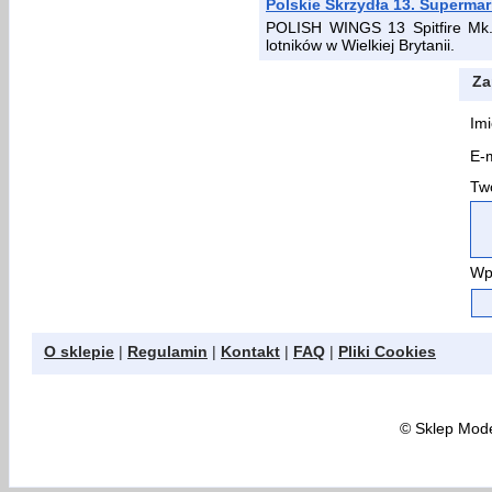
Polskie Skrzydła 13. Supermari
POLISH WINGS 13 Spitfire Mk.I
lotników w Wielkiej Brytanii.
Za
Imi
E-m
Two
Wp
O sklepie
|
Regulamin
|
Kontakt
|
FAQ
|
Pliki Cookies
©
Sklep Model