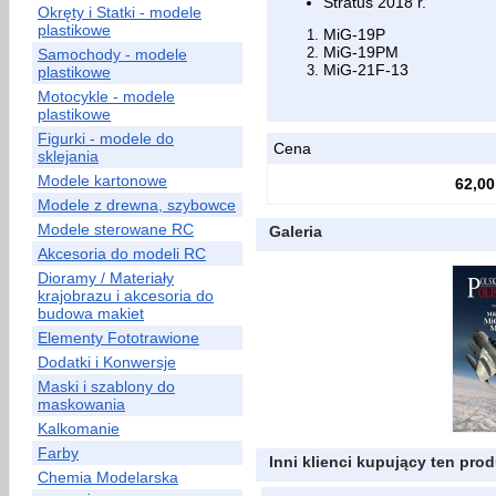
Stratus 2018 r.
Okręty i Statki - modele
plastikowe
MiG-19P
MiG-19PM
Samochody - modele
MiG-21F-13
plastikowe
Motocykle - modele
plastikowe
Figurki - modele do
Cena
sklejania
Modele kartonowe
62,00
Modele z drewna, szybowce
Modele sterowane RC
Galeria
Akcesoria do modeli RC
Dioramy / Materiały
krajobrazu i akcesoria do
budowa makiet
Elementy Fototrawione
Dodatki i Konwersje
Maski i szablony do
maskowania
Kalkomanie
Farby
Inni klienci kupujący ten prod
Chemia Modelarska