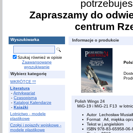
potrzebujes
Zapraszamy do odwie
centrum Rze
Wyszukiwarka
Informacje o produkcie
Szukaj również w opisie
Zaawansowane
Pols
wyszukiwanie
Dost
Wybierz kategorię
Prod
WKRÓTCE !!!
Literatura
-
Antykwariat
-
Czasopisma
Polish Wings 24
-
Katalogi Kalendarze
MiG-19 i MiG-21 F13 w lotnic
-
Książki
Lotnictwo - modele
Autor Lechosław Musiał
plastikowe
Format A4, miękka opra
Tekst w j.angielskim
Czołgi i pojazdy wojskowe -
ISBN 978-83-65958-06-
modele plastikowe