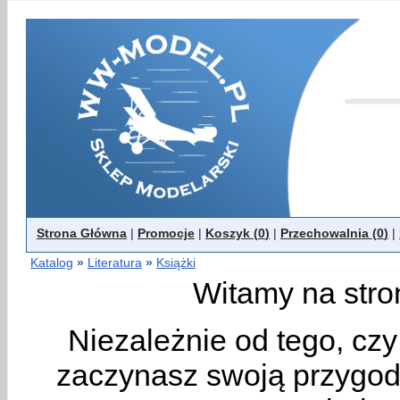
Strona Główna
|
Promocje
|
Koszyk (
0
)
|
Przechowalnia (
0
)
|
Katalog
»
Literatura
»
Książki
Witamy na stro
Niezależnie od tego, cz
zaczynasz swoją przygodę