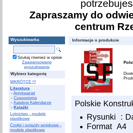
potrzebujes
Zapraszamy do odwie
centrum Rze
Wyszukiwarka
Informacje o produkcie
Szukaj również w opisie
Zaawansowane
Pols
wyszukiwanie
Dost
Wybierz kategorię
Prod
WKRÓTCE !!!
Literatura
-
Antykwariat
-
Czasopisma
Polskie Konstru
-
Katalogi Kalendarze
-
Książki
Lotnictwo - modele
Rysunki : D
plastikowe
Format A4
Czołgi i pojazdy wojskowe -
modele plastikowe