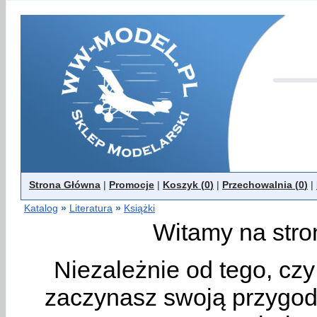
Strona Główna
|
Promocje
|
Koszyk (
0
)
|
Przechowalnia (
0
)
|
Katalog
»
Literatura
»
Książki
Witamy na stro
Niezależnie od tego, cz
zaczynasz swoją przygodę