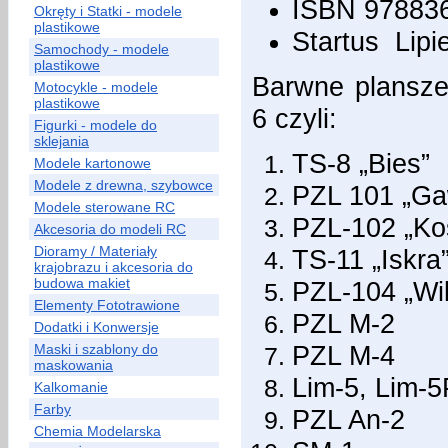
ISBN 97883
Okręty i Statki - modele
plastikowe
Startus Lipi
Samochody - modele
plastikowe
Barwne plansze
Motocykle - modele
plastikowe
6 czyli:
Figurki - modele do
sklejania
TS-8 „Bies”
Modele kartonowe
Modele z drewna, szybowce
PZL 101 „Ga
Modele sterowane RC
PZL-102 „Ko
Akcesoria do modeli RC
Dioramy / Materiały
TS-11 „Iskra
krajobrazu i akcesoria do
budowa makiet
PZL-104 „Wi
Elementy Fototrawione
PZL M-2
Dodatki i Konwersje
PZL M-4
Maski i szablony do
maskowania
Lim-5, Lim-5
Kalkomanie
Farby
PZL An-2
Chemia Modelarska