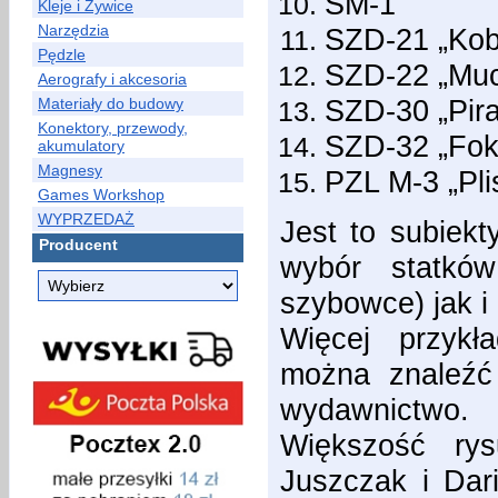
SM-1
Kleje i Żywice
Narzędzia
SZD-21 „Kob
Pędzle
SZD-22 „Muc
Aerografy i akcesoria
SZD-30 „Pira
Materiały do budowy
Konektory, przewody,
SZD-32 „Fok
akumulatory
Magnesy
PZL M-3 „Pli
Games Workshop
WYPRZEDAŻ
Jest to subiekt
Producent
wybór statków
szybowce) jak i
Więcej przyk
można znaleźć
wydawnictwo.
Większość rys
Juszczak i Dar