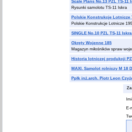
Scale Plans No.13 PZL TS-11 I
Rysunki samolotu TS-11 Iskra
Polskie Konstrukcje Lotnicze
Polskie Konstrukcje Lotnicze 1
SINGLE No.10 PZL TS-11 Iskr
Okręty Wojenne 185
Magazyn miłośników spraw woje
Historia lotniczej produkcji P
MAXI. Samolot rolniczy M 18 
Ppłk inż.arch. Piotr Leon Czy
Za
Imi
E-m
Two