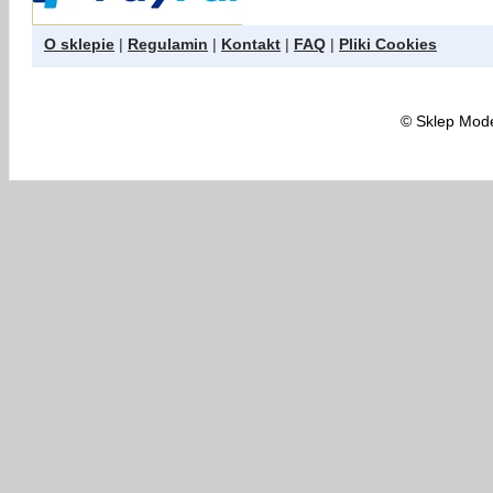
O sklepie
|
Regulamin
|
Kontakt
|
FAQ
|
Pliki Cookies
©
Sklep Model