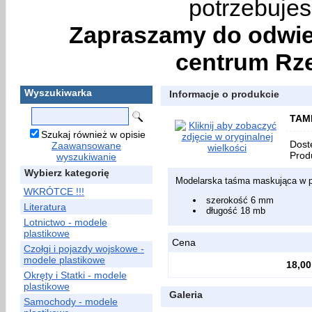
potrzebujes
Zapraszamy do odwie
centrum Rze
Wyszukiwarka
Informacje o produkcie
TAMI
Szukaj również w opisie
Dost
Zaawansowane
Prod
wyszukiwanie
Wybierz kategorię
Modelarska taśma maskująca w p
WKRÓTCE !!!
szerokość 6 mm
Literatura
długość 18 mb
Lotnictwo - modele
plastikowe
Cena
Czołgi i pojazdy wojskowe -
modele plastikowe
18,00
Okręty i Statki - modele
plastikowe
Galeria
Samochody - modele