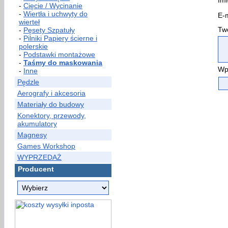
Imi
-
Cięcie / Wycinanie
-
Wiertła i uchwyty do
E-m
wierteł
Two
-
Pęsety Szpatuły
-
Pilniki Papiery ścierne i
polerskie
-
Podstawki montażowe
-
Taśmy do maskowania
Wp
-
Inne
Pędzle
Aerografy i akcesoria
Materiały do budowy
Konektory, przewody,
akumulatory
Magnesy
Games Workshop
WYPRZEDAŻ
Producent