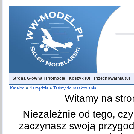
Strona Główna
|
Promocje
|
Koszyk (
0
)
|
Przechowalnia (
0
)
|
Katalog
»
Narzędzia
»
Taśmy do maskowania
Witamy na stro
Niezależnie od tego, cz
zaczynasz swoją przygodę