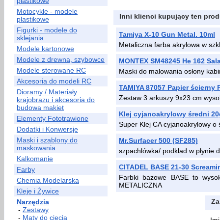
plastikowe
Motocykle - modele
Inni klienci kupujący ten prod
plastikowe
Figurki - modele do
Tamiya X-10 Gun Metal. 10ml
sklejania
Metaliczna farba akrylowa w sz
Modele kartonowe
Modele z drewna, szybowce
MONTEX SM48245 He 162 Sal
Modele sterowane RC
Maski do malowania osłony kabi
Akcesoria do modeli RC
TAMIYA 87057 Papier ścierny 
Dioramy / Materiały
Zestaw 3 arkuszy 9x23 cm wysok
krajobrazu i akcesoria do
budowa makiet
Klej cyjanoakrylowy średni 20
Elementy Fototrawione
Super Klej CA cyjanoakrylowy o ś
Dodatki i Konwersje
Maski i szablony do
Mr.Surfacer 500 (SF285)
maskowania
szpachlówka/ podkład w płynie 
Kalkomanie
CITADEL BASE 21-30 Screamin
Farby
Farbki bazowe BASE to wysoki
Chemia Modelarska
METALICZNA
Kleje i Żywice
Za
Narzędzia
-
Zestawy
-
Maty do cięcia