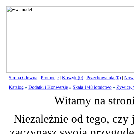
Strona Główna
|
Promocje
|
Koszyk (
0
)
|
Przechowalnia (
0
)
|
Nowo
Katalog
»
Dodatki i Konwersje
»
Skala 1/48 lotnictwo
»
Żywice,
Witamy na stron
Niezależnie od tego, czy
zaczynasz swoją przygodę 