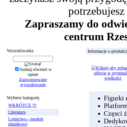
potrzebujesz
Zapraszamy do odwied
centrum Rzes
Wyszukiwarka
Informacje o produkc
Szukaj również w
opisie
Zaawansowane
wyszukiwanie
Figurki
Wybierz kategorię
Platfor
WKRÓTCE !!!
Literatura
Częsci
Lotnictwo - modele
Dedyk
plastikowe