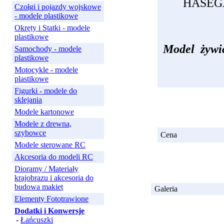
HASEG
Czołgi i pojazdy wojskowe
- modele plastikowe
Okręty i Statki - modele
plastikowe
Model żywicz
Samochody - modele
plastikowe
Motocykle - modele
plastikowe
Figurki - modele do
sklejania
Modele kartonowe
Modele z drewna,
szybowce
Cena
Modele sterowane RC
Akcesoria do modeli RC
Dioramy / Materiały
krajobrazu i akcesoria do
budowa makiet
Galeria
Elementy Fototrawione
Dodatki i Konwersje
-
Łańcuszki