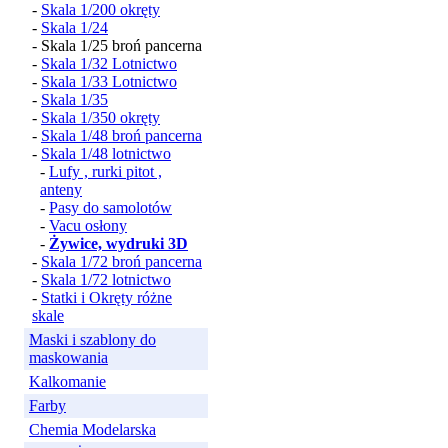
-
Skala 1/200 okręty
-
Skala 1/24
- Skala 1/25 broń pancerna
-
Skala 1/32 Lotnictwo
-
Skala 1/33 Lotnictwo
-
Skala 1/35
-
Skala 1/350 okręty
-
Skala 1/48 broń pancerna
-
Skala 1/48 lotnictwo
-
Lufy , rurki pitot ,
anteny
-
Pasy do samolotów
-
Vacu osłony
-
Żywice, wydruki 3D
-
Skala 1/72 broń pancerna
-
Skala 1/72 lotnictwo
-
Statki i Okręty różne
skale
Maski i szablony do
maskowania
Kalkomanie
Farby
Chemia Modelarska