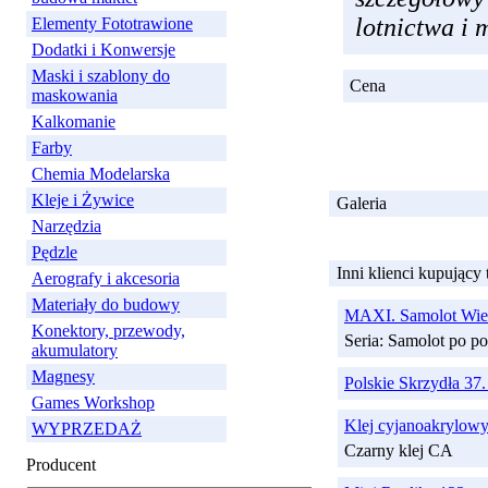
lotnictwa i 
Elementy Fototrawione
Dodatki i Konwersje
Maski i szablony do
Cena
maskowania
Kalkomanie
Farby
Chemia Modelarska
Kleje i Żywice
Galeria
Narzędzia
Pędzle
Inni klienci kupujący
Aerografy i akcesoria
Materiały do budowy
MAXI. Samolot Wie
Konektory, przewody,
Seria: Samolot po 
akumulatory
Magnesy
Polskie Skrzydła 37
Games Workshop
Klej cyjanoakrylow
WYPRZEDAŻ
Czarny klej CA
Producent