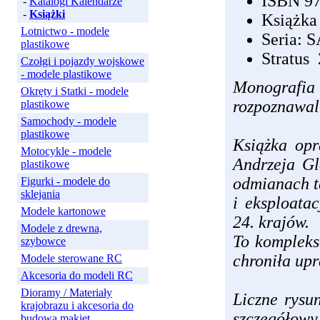
ISBN 97
-
Katalogi Kalendarze
-
Książki
Książka
Lotnictwo - modele
Seria: 
plastikowe
Stratus
Czołgi i pojazdy wojskowe
- modele plastikowe
Monografia
Okręty i Statki - modele
rozpoznawal
plastikowe
Samochody - modele
plastikowe
Książka opr
Motocykle - modele
Andrzeja Gl
plastikowe
odmianach t
Figurki - modele do
sklejania
i eksploata
Modele kartonowe
24. krajów.
Modele z drewna,
To kompleks
szybowce
chroniła upr
Modele sterowane RC
Akcesoria do modeli RC
Dioramy / Materiały
Liczne rysun
krajobrazu i akcesoria do
szczegółow
budowa makiet