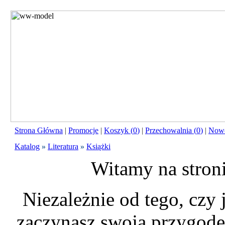
Strona Główna
|
Promocje
|
Koszyk (
0
)
|
Przechowalnia (
0
)
|
Nowo
Katalog
»
Literatura
»
Książki
Witamy na stron
Niezależnie od tego, czy
zaczynasz swoją przygodę 