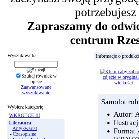
potrzebujesz
Zapraszamy do odwied
centrum Rzes
Wyszukiwarka
Informacje o produkc
Szukaj również w
opisie
Zaawansowane
wyszukiwanie
Samolot ro
Wybierz kategorię
Autor:
A
WKRÓTCE !!!
Ilustrac
Literatura
-
Antykwariat
Format 
-
Czasopisma