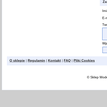
Za
Imi
E-m
Two
Wp
O sklepie
|
Regulamin
|
Kontakt
|
FAQ
|
Pliki Cookies
©
Sklep Model