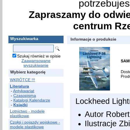
potrzebujes
Zapraszamy do odwie
centrum Rze
Wyszukiwarka
Informacje o produkcie
Szukaj również w opisie
Zaawansowane
SAMO
wyszukiwanie
Dost
Wybierz kategorię
Prod
WKRÓTCE !!!
Literatura
-
Antykwariat
-
Czasopisma
Lockheed
Ligh
-
Katalogi Kalendarze
-
Książki
Lotnictwo - modele
Autor Rober
plastikowe
Ilustracje Z
Czołgi i pojazdy wojskowe -
modele plastikowe