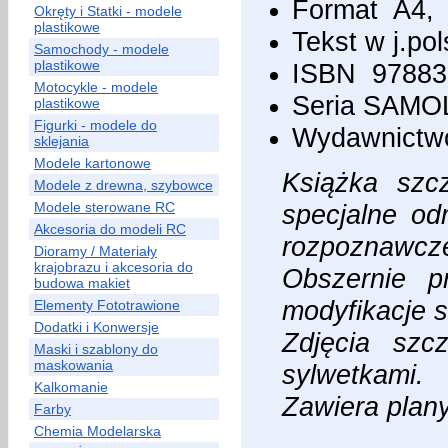
Format A4, 
Okręty i Statki - modele
plastikowe
Tekst w j.po
Samochody - modele
plastikowe
ISBN 97883
Motocykle - modele
Seria SAMO
plastikowe
Figurki - modele do
Wydawnictwo
sklejania
Modele kartonowe
Książka szc
Modele z drewna, szybowce
Modele sterowane RC
specjalne odm
Akcesoria do modeli RC
rozpoznawcze
Dioramy / Materiały
krajobrazu i akcesoria do
Obszernie p
budowa makiet
modyfikacje 
Elementy Fototrawione
Dodatki i Konwersje
Zdjęcia szc
Maski i szablony do
maskowania
sylwetkami.
Kalkomanie
Zawiera plany
Farby
Chemia Modelarska