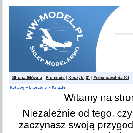
Strona Główna
|
Promocje
|
Koszyk (
0
)
|
Przechowalnia (
0
)
|
Katalog
»
Literatura
»
Książki
Witamy na stro
Niezależnie od tego, cz
zaczynasz swoją przygodę