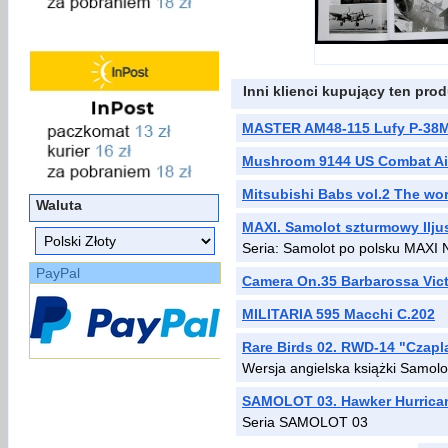
Inni klienci kupujący ten prod
MASTER AM48-115 Lufy P-38M
Mushroom 9144 US Combat Airc
Mitsubishi Babs vol.2 The worl
Waluta
MAXI. Samolot szturmowy Iljus
Seria: Samolot po polsku MAXI N
PayPal
Camera On.35 Barbarossa Victim
MILITARIA 595 Macchi C.202
Rare Birds 02. RWD-14 "Czapl
Wersja angielska książki Samolo
SAMOLOT 03. Hawker Hurrica
Seria SAMOLOT 03