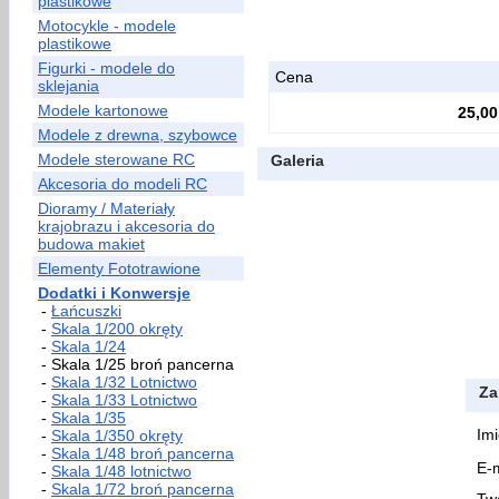
plastikowe
Motocykle - modele
plastikowe
Figurki - modele do
Cena
sklejania
Modele kartonowe
25,00
Modele z drewna, szybowce
Modele sterowane RC
Galeria
Akcesoria do modeli RC
Dioramy / Materiały
krajobrazu i akcesoria do
budowa makiet
Elementy Fototrawione
Dodatki i Konwersje
-
Łańcuszki
-
Skala 1/200 okręty
-
Skala 1/24
- Skala 1/25 broń pancerna
-
Skala 1/32 Lotnictwo
Za
-
Skala 1/33 Lotnictwo
-
Skala 1/35
Imi
-
Skala 1/350 okręty
-
Skala 1/48 broń pancerna
E-m
-
Skala 1/48 lotnictwo
-
Skala 1/72 broń pancerna