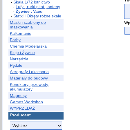
Two
-
Skala 1/72 lotnictwo
-
Lufy , rurki pitot , anteny
-
Żywice , Vacu
-
Statki i Okręty różne skale
Maski i szablony do
Wp
maskowania
Kalkomanie
Farby
Chemia Modelarska
Kleje i Żywice
Narzędzia
Pędzle
Aerografy i akcesoria
Materiały do budowy
Konektory, przewody,
akumulatory
Magnesy
Games Workshop
WYPRZEDAŻ
Producent