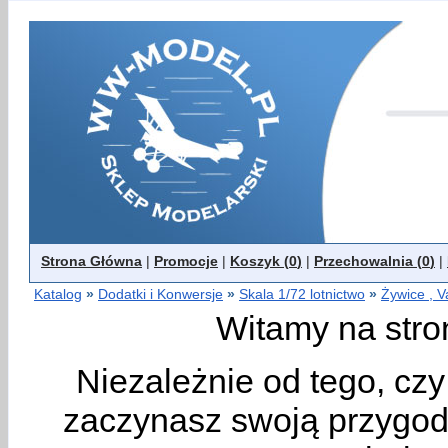
Strona Główna
|
Promocje
|
Koszyk (
0
)
|
Przechowalnia (
0
)
|
Katalog
»
Dodatki i Konwersje
»
Skala 1/72 lotnictwo
»
Żywice , V
Witamy na stro
Niezależnie od tego, cz
zaczynasz swoją przygodę