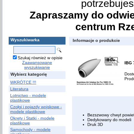
potrzebujes
Zapraszamy do odwie
centrum Rze
Wyszukiwarka
Informacje o produkcie
Szukaj również w opisie
Zaawansowane
IBG 
wyszukiwanie
Dost
Wybierz kategorię
Prod
WKRÓTCE !!!
Literatura
Lotnictwo - modele
plastikowe
Czołgi i pojazdy wojskowe -
modele plastikowe
Bezszwowy chwyt powiet
Okręty i Statki - modele
Dedykowany do modeli
plastikowe
Druk 3D
Samochody - modele