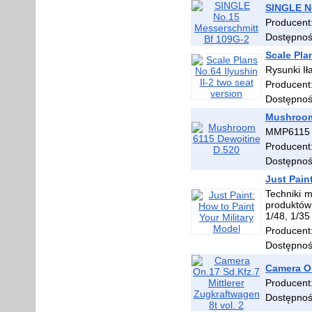
SINGLE N
Producent
Dostępno
Scale Pla
Rysunki Ił
Producent
Dostępno
Mushroom
MMP6115
Producent
Dostępno
Just Pain
Techniki 
produktów
1/48, 1/35 
Producent
Dostępno
Camera On
Producent
Dostępno