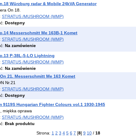
.18 Würzburg radar & Mobile 24kVA Generator
era On 18.
:
STRATUS /MUSHROOM (MMP)
ść:
Dostępny
o.14 Messerschmitt Me 163B-1 Komet
:
STRATUS /MUSHROOM (MMP)
ść:
Na zamówienie
o.13 P-38L-5-LO Lightning
:
STRATUS /MUSHROOM (MMP)
ść:
Na zamówienie
 On 21. Messerschmitt Me 163 Komet
ON Nr.21
:
STRATUS /MUSHROOM (MMP)
ść:
Dostępny
9119S Hungarian Fighter Colours vol.1 1930-1945
, miękka oprawa
:
STRATUS /MUSHROOM (MMP)
ść:
Brak produktu
Strona:
1
2
3
4
5
6
7
[
8
]
9
10
/
18