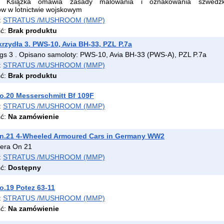
Książka omawia zasady malowania i oznakowania szwedzk
 w lotnictwie wojskowym
:
STRATUS /MUSHROOM (MMP)
ść:
Brak produktu
krzydła 3. PWS-10, Avia BH-33, PZL P.7a
ngs 3 . Opisano samoloty: PWS-10, Avia BH-33 (PWS-A), PZL P.7a
:
STRATUS /MUSHROOM (MMP)
ść:
Brak produktu
o.20 Messerschmitt Bf 109F
:
STRATUS /MUSHROOM (MMP)
ść:
Na zamówienie
n.21 4-Wheeled Armoured Cars in Germany WW2
era On 21
:
STRATUS /MUSHROOM (MMP)
ść:
Dostępny
.19 Potez 63-11
:
STRATUS /MUSHROOM (MMP)
ść:
Na zamówienie