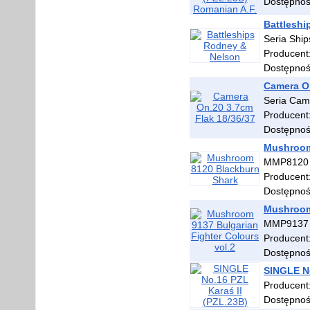
Dostępno
Battleshi
Seria Ship
Producent
Dostępno
Camera On
Seria Cam
Producent
Dostępno
Mushroom
MMP8120
Producent
Dostępno
Mushroom 
MMP9137
Producent
Dostępno
SINGLE No
Producent
Dostępno