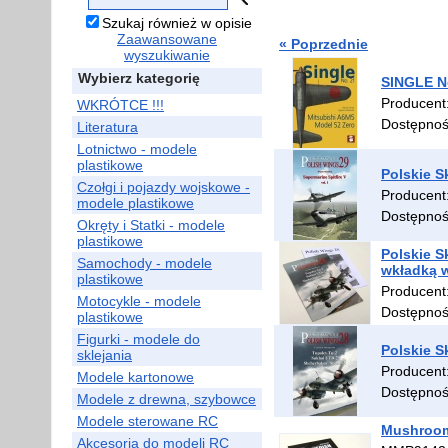
Szukaj również w opisie
Zaawansowane
« Poprzednie
wyszukiwanie
Wybierz kategorię
SINGLE N
Producent
WKRÓTCE !!!
Dostępno
Literatura
Lotnictwo - modele
plastikowe
Polskie S
Czołgi i pojazdy wojskowe -
Producent
modele plastikowe
Dostępno
Okręty i Statki - modele
plastikowe
Polskie S
Samochody - modele
wkładką w
plastikowe
Producent
Motocykle - modele
Dostępno
plastikowe
Figurki - modele do
Polskie S
sklejania
Producent
Modele kartonowe
Dostępno
Modele z drewna, szybowce
Modele sterowane RC
Mushroom
Akcesoria do modeli RC