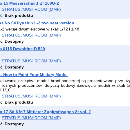
o.15 Messerschmitt Bf 109G-2
:
STRATUS /MUSHROOM (MMP)
ść:
Brak produktu
ns No.64 Ilyushin Il-2 two seat version
a-2 wersje dwumiejscowe w skali 1/72 i 1/48
:
STRATUS /MUSHROOM (MMP)
ść:
Dostępny
 6115 Dewoitine D.520
:
STRATUS /MUSHROOM (MMP)
ść:
Dostępny
t: How to Paint Your Military Model
malowania czołgów i modeli broni pancernej są prezentowane przy uż
 różnych producentów, dotyczą budowy dziewięciu modeli w skali 1
i 1/16
:
STRATUS /MUSHROOM (MMP)
ść:
Brak produktu
.17 Sd.Kfz.7 Mittlerer Zugkraftwagen 8t vol. 2
:
STRATUS /MUSHROOM (MMP)
ść:
Dostępny