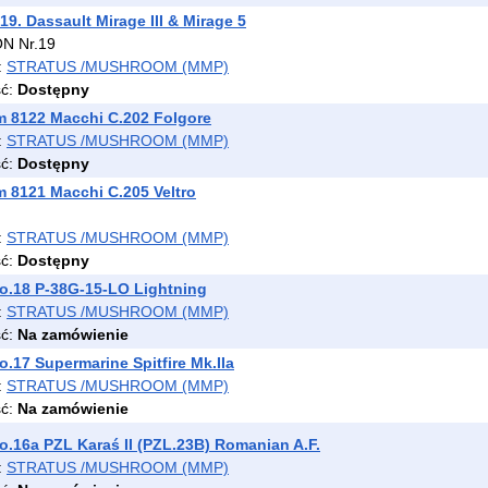
19. Dassault Mirage III & Mirage 5
ON Nr.19
:
STRATUS /MUSHROOM (MMP)
ść:
Dostępny
 8122 Macchi C.202 Folgore
:
STRATUS /MUSHROOM (MMP)
ść:
Dostępny
 8121 Macchi C.205 Veltro
:
STRATUS /MUSHROOM (MMP)
ść:
Dostępny
o.18 P-38G-15-LO Lightning
:
STRATUS /MUSHROOM (MMP)
ść:
Na zamówienie
.17 Supermarine Spitfire Mk.IIa
:
STRATUS /MUSHROOM (MMP)
ść:
Na zamówienie
.16a PZL Karaś II (PZL.23B) Romanian A.F.
:
STRATUS /MUSHROOM (MMP)