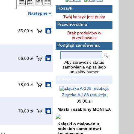
Koszyk
Następne »
Twój koszyk jest pusty
Przechowalnia
35,00 zł
Brak produktów w
przechowalni
Podgląd zamówienia
66,00 zł
Aby sprawdzić status
zamówienia wpisz jego
unikalny numer
Polecamy
78,00 zł
Złączka A-188 redukcja
39,00 zł
Maski i szablony MONTEX
73,00 zł
Ksiązki o malowaniu
polskich samolotów i
śmigłowców