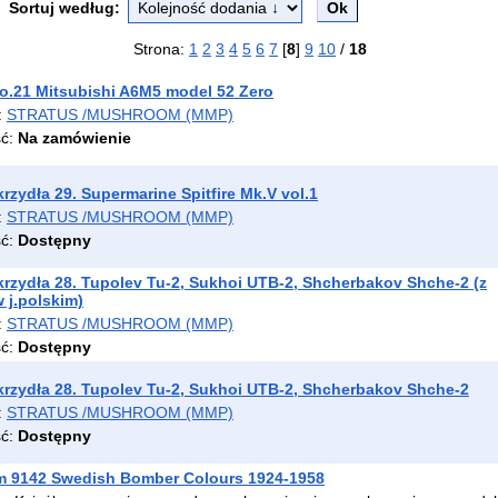
Sortuj według:
Strona:
1
2
3
4
5
6
7
[
8
]
9
10
/
18
o.21 Mitsubishi A6M5 model 52 Zero
:
STRATUS /MUSHROOM (MMP)
ść:
Na zamówienie
krzydła 29. Supermarine Spitfire Mk.V vol.1
:
STRATUS /MUSHROOM (MMP)
ść:
Dostępny
krzydła 28. Tupolev Tu-2, Sukhoi UTB-2, Shcherbakov Shche-2 (z
 j.polskim)
:
STRATUS /MUSHROOM (MMP)
ść:
Dostępny
krzydła 28. Tupolev Tu-2, Sukhoi UTB-2, Shcherbakov Shche-2
:
STRATUS /MUSHROOM (MMP)
ść:
Dostępny
 9142 Swedish Bomber Colours 1924-1958