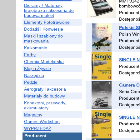
MMP9142 
Dioramy / Materiały
bombowców
krajobrazu i akcesoria do
Producent
budowa makiet
Dostępno
Elementy Fototrawione
Polskie S
Dodatki i Konwersje
Polish Wi
Maski i szablony do
Producent
maskowania
Dostępno
Kalkomanie
Farby
SINGLE N
Chemia Modelarska
Producent
Kleje i Żywice
Dostępno
Narzędzia
Pędzle
Camera O
Aerografy i akcesoria
Seria Cam
Materiały do budowy
Producent
Konektory, przewody,
Dostępno
akumulatory
Magnesy
SINGLE No
Games Workshop
Producent
WYPRZEDAŻ
Dostępno
Producent