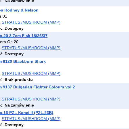
ść:
Na zamówienie
ps Rodney & Nelson
s 01
:
STRATUS /MUSHROOM (MMP)
ść:
Dostępny
.20 3.7cm Flak 18/36/37
era On 20
:
STRATUS /MUSHROOM (MMP)
ść:
Dostępny
 8120 Blackburn Shark
:
STRATUS /MUSHROOM (MMP)
ść:
Brak produktu
9137 Bulgarian Fighter Colours vol.2
:
STRATUS /MUSHROOM (MMP)
ść:
Na zamówienie
.16 PZL Karaś II (PZL.23B)
:
STRATUS /MUSHROOM (MMP)
ść:
Dostępny