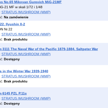
ans No.65 Mikoyan Gurevich MiG-21MF
G-21 MF w skali 1/72 i 1/48
:
STRATUS /MUSHROOM (MMP)
ść:
Na zamówienie
22. Ilyushin Il-2
ON Nr.22
:
STRATUS /MUSHROOM (MMP)
ść:
Brak produktu
3111 The Naval War of the Pacific 1879-1884. Saltpeter War
:
STRATUS /MUSHROOM (MMP)
ść:
Dostępny
 in the Winter War 1939-1940
:
STRATUS /MUSHROOM (MMP)
ść:
Brak produktu
 6145 PZL P.11c
:
STRATUS /MUSHROOM (MMP)
ść:
Dostępny