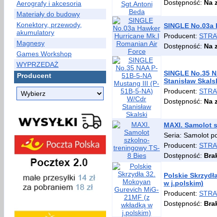
Dostępność:
Na 
Aerografy i akcesoria
Materiały do budowy
Konektory, przewody,
SINGLE No.03a 
akumulatory
Producent:
STRA
Magnesy
Dostępność:
Na 
Games Workshop
WYPRZEDAŻ
SINGLE No.35 N
Producent
Stanisław Skals
Producent:
STRA
Dostępność:
Na 
MAXI. Samolot s
Seria: Samolot p
Producent:
STRA
Dostępność:
Bra
Polskie Skrzydł
w j.polskim)
Producent:
STRA
Dostępność:
Bra