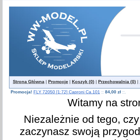
Strona Główna
|
Promocje
|
Koszyk (
0
)
|
Przechowalnia (
0
)
|
Promocja!
FLY 72050 [1:72] Caproni Ca.101
::
84,00 zł
::.
Witamy na stro
Niezależnie od tego, cz
zaczynasz swoją przygodę