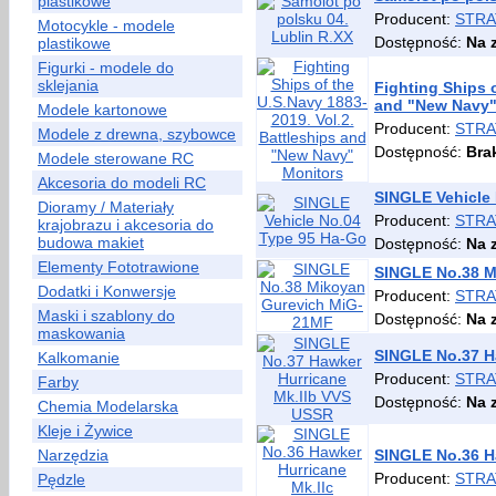
plastikowe
Producent:
STRA
Motocykle - modele
Dostępność:
Na 
plastikowe
Figurki - modele do
sklejania
Fighting Ships o
and "New Navy"
Modele kartonowe
Producent:
STRA
Modele z drewna, szybowce
Dostępność:
Bra
Modele sterowane RC
Akcesoria do modeli RC
SINGLE Vehicle
Dioramy / Materiały
Producent:
STRA
krajobrazu i akcesoria do
budowa makiet
Dostępność:
Na 
Elementy Fototrawione
SINGLE No.38 M
Dodatki i Konwersje
Producent:
STRA
Maski i szablony do
Dostępność:
Na 
maskowania
SINGLE No.37 H
Kalkomanie
Producent:
STRA
Farby
Dostępność:
Na 
Chemia Modelarska
Kleje i Żywice
Narzędzia
SINGLE No.36 Ha
Producent:
STRA
Pędzle