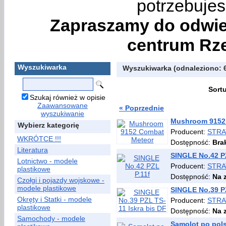
potrzebujes
Zapraszamy do odwie
centrum Rze
Wyszukiwarka
Wyszukiwarka (odnaleziono: 
Sort
Szukaj również w opisie
Zaawansowane
« Poprzednie
wyszukiwanie
Mushroom 9152
Wybierz kategorię
Producent:
STRA
WKRÓTCE !!!
Dostępność:
Bra
Literatura
SINGLE No.42 PZ
Lotnictwo - modele
Producent:
STRA
plastikowe
Dostępność:
Na 
Czołgi i pojazdy wojskowe -
modele plastikowe
SINGLE No.39 PZ
Okręty i Statki - modele
Producent:
STRA
plastikowe
Dostępność:
Na 
Samochody - modele
Samolot po pols