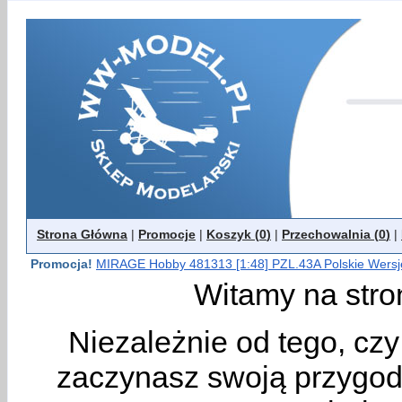
Strona Główna
|
Promocje
|
Koszyk (
0
)
|
Przechowalnia (
0
)
|
Promocja!
MIRAGE Hobby 481313 [1:48] PZL.43A Polskie Wers
Witamy na stro
Niezależnie od tego, cz
zaczynasz swoją przygodę