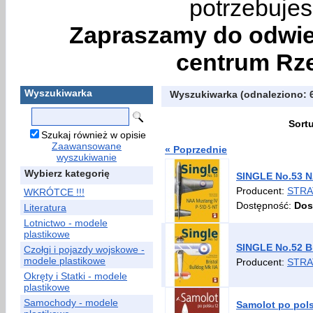
potrzebujes
Zapraszamy do odwie
centrum Rze
Wyszukiwarka
Wyszukiwarka (odnaleziono: 
Sort
Szukaj również w opisie
Zaawansowane
« Poprzednie
wyszukiwanie
Wybierz kategorię
SINGLE No.53 N
Producent:
STRA
WKRÓTCE !!!
Dostępność:
Dos
Literatura
Lotnictwo - modele
plastikowe
SINGLE No.52 Br
Czołgi i pojazdy wojskowe -
modele plastikowe
Producent:
STRA
Okręty i Statki - modele
plastikowe
Samochody - modele
Samolot po pols