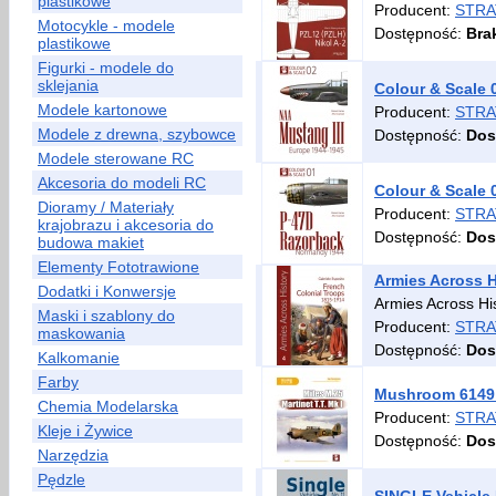
plastikowe
Producent:
STRA
Motocykle - modele
Dostępność:
Bra
plastikowe
Figurki - modele do
sklejania
Colour & Scale 
Modele kartonowe
Producent:
STRA
Modele z drewna, szybowce
Dostępność:
Dos
Modele sterowane RC
Akcesoria do modeli RC
Colour & Scale 
Dioramy / Materiały
Producent:
STRA
krajobrazu i akcesoria do
Dostępność:
Dos
budowa makiet
Elementy Fototrawione
Armies Across H
Dodatki i Konwersje
Armies Across His
Maski i szablony do
Producent:
STRA
maskowania
Dostępność:
Dos
Kalkomanie
Farby
Mushroom 6149 M
Chemia Modelarska
Producent:
STRA
Kleje i Żywice
Dostępność:
Dos
Narzędzia
Pędzle