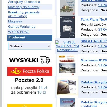
SINGLE Vehicle 
Aerografy i akcesoria
Producent:
STRA
Materiały do budowy
Dostępność:
Na 
Konektory, przewody,
akumulatory
Tank Plans No.0
Magnesy
Rysunki czołgów w
Games Workshop
Producent:
STRA
WYPRZEDAŻ
Dostępność:
Dos
Producent
SINGLE No.49 P
Producent:
STRA
Dostępność:
Dos
Mushroom 8126 
Producent:
STRA
Dostępność:
Dos
Polskie Skrzydł
Producent:
STRA
Dostępność:
Dos
Polskie Skrzydł
j.polskim)