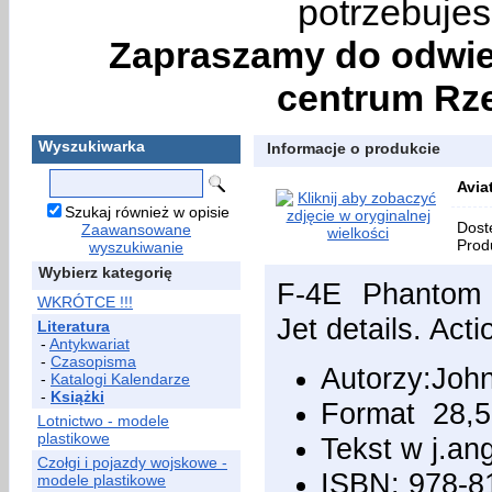
potrzebujes
Zapraszamy do odwie
centrum Rze
Wyszukiwarka
Informacje o produkcie
Avia
Szukaj również w opisie
Dost
Zaawansowane
Prod
wyszukiwanie
Wybierz kategorię
F-4E Phantom II
WKRÓTCE !!!
Jet details. Act
Literatura
-
Antykwariat
-
Czasopisma
Autorzy:John
-
Katalogi Kalendarze
-
Książki
Format 28,5
Lotnictwo - modele
plastikowe
Tekst w j.an
Czołgi i pojazdy wojskowe -
ISBN: 978-8
modele plastikowe