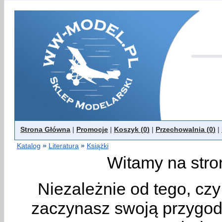
Strona Główna
|
Promocje
|
Koszyk (
0
)
|
Przechowalnia (
0
)
|
Katalog
»
Literatura
»
Książki
Witamy na stro
Niezależnie od tego, cz
zaczynasz swoją przygodę