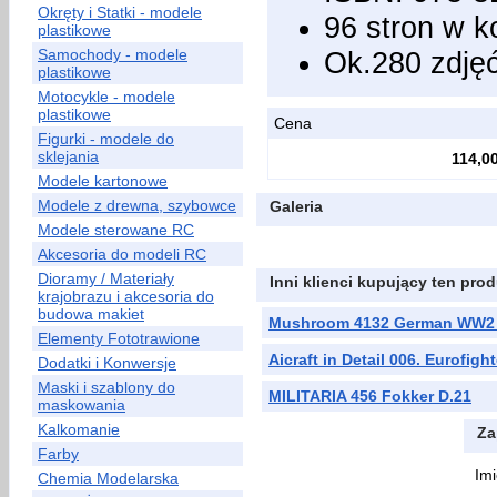
Okręty i Statki - modele
96 stron w k
plastikowe
Samochody - modele
Ok.280 zdję
plastikowe
Motocykle - modele
plastikowe
Cena
Figurki - modele do
sklejania
114,00
Modele kartonowe
Modele z drewna, szybowce
Galeria
Modele sterowane RC
Akcesoria do modeli RC
Dioramy / Materiały
Inni klienci kupujący ten prod
krajobrazu i akcesoria do
budowa makiet
Mushroom 4132 German WW2 Zu
Elementy Fototrawione
Aicraft in Detail 006. Eurofig
Dodatki i Konwersje
Maski i szablony do
MILITARIA 456 Fokker D.21
maskowania
Kalkomanie
Za
Farby
Imi
Chemia Modelarska