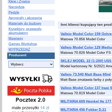
Kleje i Żywice
Narzędzia
Pędzle
Aerografy i akcesoria
Materiały do budowy
Inni klienci kupujący ten prod
Konektory, przewody,
akumulatory
Vallejo Model Color 159 Ochr
Magnesy
Matowa 70.856 Model Color
Games Workshop
Vallejo Model Color 129 Med
WYPRZEDAŻ
Matowa 70.826 Model Color FS
Producent
SKLEJ MODEL 22 [1:200] USS 
Model kartonowy Nr. 5/2021 Am
Vallejo 73.540 Matt Base 60ml
Matt Base zmatawia farby z poły
Vallejo Model Color 137 Iraqi 
Matowa 70.819 Model Color
MILITARIA 609 Heinkel He 177 
MILITARIA 456 Fokker D.21