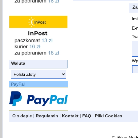
Za
Imi
E-m
Two
Wp
Waluta
PayPal
O sklepie
|
Regulamin
|
Kontakt
|
FAQ
|
Pliki Cookies
©
Sklep Model