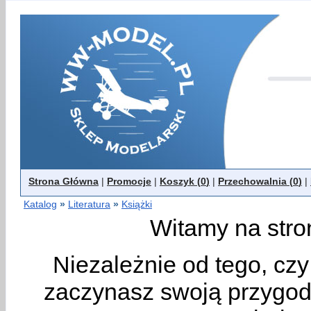
Strona Główna
|
Promocje
|
Koszyk (
0
)
|
Przechowalnia (
0
)
|
Katalog
»
Literatura
»
Książki
Witamy na stro
Niezależnie od tego, cz
zaczynasz swoją przygodę