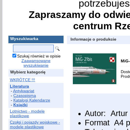
potrzebujes
Zapraszamy do odwie
centrum Rze
Wyszukiwarka
Informacje o produkcie
Szukaj również w opisie
Zaawansowane
MiG-
wyszukiwanie
Dost
Wybierz kategorię
Prod
WKRÓTCE !!!
Literatura
-
Antykwariat
-
Czasopisma
-
Katalogi Kalendarze
-
Książki
Lotnictwo - modele
Autor:
Artur
plastikowe
Format A4 
Czołgi i pojazdy wojskowe -
modele plastikowe