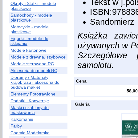
Tekst w j.pol
Okręty i Statki - modele
plastikowe
ISBN:97883
Samochody - modele
Sandomierz
plastikowe
Motocykle - modele
plastikowe
Książka zawie
Figurki - modele do
używanych w Pol
sklejania
Modele kartonowe
Szczegółowe p
Modele z drewna, szybowce
samolotu.
Modele sterowane RC
Akcesoria do modeli RC
Dioramy / Materiały
Cena
krajobrazu i akcesoria do
budowa makiet
58,00
Elementy Fototrawione
Dodatki i Konwersje
Galeria
Maski i szablony do
maskowania
Kalkomanie
Farby
Chemia Modelarska