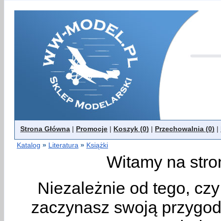
Strona Główna
|
Promocje
|
Koszyk (
0
)
|
Przechowalnia (
0
)
|
Katalog
»
Literatura
»
Książki
Witamy na stro
Niezależnie od tego, cz
zaczynasz swoją przygodę