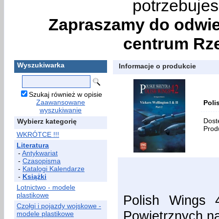
potrzebujes
Zapraszamy do odwie
centrum Rze
Wyszukiwarka
Informacje o produkcie
Szukaj również w opisie
Zaawansowane
Poli
wyszukiwanie
Dost
Wybierz kategorię
Prod
WKRÓTCE !!!
Literatura
-
Antykwariat
-
Czasopisma
-
Katalogi Kalendarze
-
Książki
Lotnictwo - modele
plastikowe
Polish Wings 
Czołgi i pojazdy wojskowe -
Powietrznych n
modele plastikowe