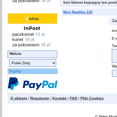
Inni klienci kupujący ten prod
Mini Replika 125
Za
Imi
E-m
Two
Waluta
Wp
PayPal
O sklepie
|
Regulamin
|
Kontakt
|
FAQ
|
Pliki Cookies
©
Sklep Model