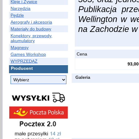
Kleje i Żywice
Publikacja prz
Narzędzia
Pędzle
Wellington w we
Aerografy i akcesoria
na Zachodzie w
Materiały do budowy
Konektory, przewody,
akumulatory
Magnesy
Cena
Games Workshop
WYPRZEDAŻ
93,00
Producent
Galeria