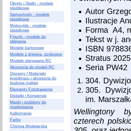
Okręty i Statki - modele
plastikowe
Autor Grzeg
Samochody - modele
Ilustracje A
plastikowe
Motocykle - modele
Forma A4, m
plastikowe
Figurki - modele do
Tekst w j. a
sklejania
ISBN 97883
Modele kartonowe
Modele z drewna, szybowce
Stratus 2025
Modele sterowane RC
Seria PW42
Akcesoria do modeli RC
Dioramy / Materiały
krajobrazu i akcesoria do
304. Dywizjo
budowa makiet
305. Dywizj
Elementy Fototrawione
Dodatki i Konwersje
im. Marszałk
Maski i szablony do
maskowania
Wellingtony b
Kalkomanie
czterech polsk
Farby
Chemia Modelarska
305, oraz jedno