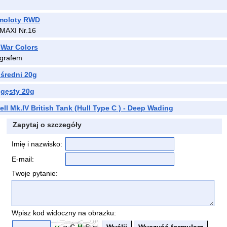
amoloty RWD
 MAXI Nr.16
 War Colors
ografem
 średni 20g
 gęsty 20g
ll Mk.IV British Tank (Hull Type C ) - Deep Wading
Zapytaj o szczegóły
Imię i nazwisko:
E-mail:
Twoje pytanie:
Wpisz kod widoczny na obrazku: