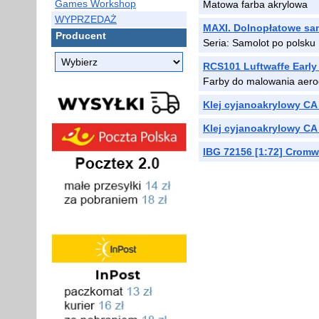
Games Workshop
Matowa farba akrylowa
WYPRZEDAŻ
MAXI. Dolnopłatowe s
Producent
Seria: Samolot po polsku
RCS101 Luftwaffe Early
Farby do malowania aer
Klej cyjanoakrylowy CA
Klej cyjanoakrylowy CA
IBG 72156 [1:72] Cromwe