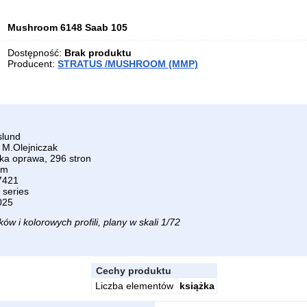
Mushroom 6148 Saab 105
Dostępność:
Brak produktu
Producent:
STRATUS /MUSHROOM (MMP)
slund
j M.Olejniczak
kka oprawa, 296 stron
kim
7421
series
025
ów i kolorowych profili, plany w skali 1/72
Cechy produktu
Liczba elementów
książka