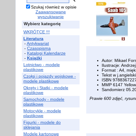
Szukaj również w opisie
Zaawansowane
wyszukiwanie
Wybierz kategorię
WKRÓTCE !!!
Literatura
-
Antykwariat
-
Czasopisma
-
Katalogi Kalendarze
-
Książki
Autor: Mikael For
Lotnictwo - modele
Ilustracje: Andrze
plastikowe
Format : A4, mię
Tekst w j.angiels
Czołgi i pojazdy wojskowe -
ISBN 978836722
modele plastikowe
MMP 6147 Yellow 
Okręty i Statki - modele
Sandomierz 05.2
plastikowe
Prawie 600 zdjęć, rysunk
Samochody - modele
plastikowe
Motocykle - modele
plastikowe
Figurki - modele do
sklejania
Modele kartonowe