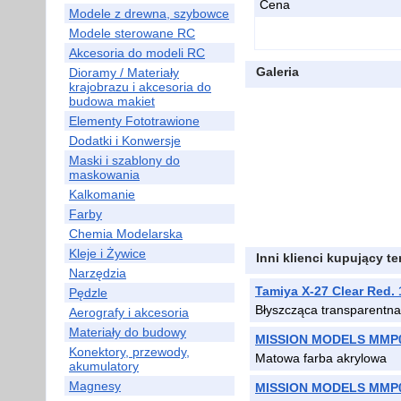
Cena
Modele z drewna, szybowce
Modele sterowane RC
Akcesoria do modeli RC
Galeria
Dioramy / Materiały
krajobrazu i akcesoria do
budowa makiet
Elementy Fototrawione
Dodatki i Konwersje
Maski i szablony do
maskowania
Kalkomanie
Farby
Chemia Modelarska
Kleje i Żywice
Inni klienci kupujący t
Narzędzia
Tamiya X-27 Clear Red.
Pędzle
Błyszcząca transparentna
Aerografy i akcesoria
Materiały do budowy
MISSION MODELS MMP0
Konektory, przewody,
Matowa farba akrylowa
akumulatory
Magnesy
MISSION MODELS MMP0