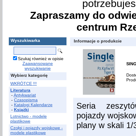
potrzebujes
Zapraszamy do odwie
centrum Rze
Wyszukiwarka
Informacje o produkcie
Szukaj również w opisie
Zaawansowane
SING
wyszukiwanie
Dost
Wybierz kategorię
Prod
WKRÓTCE !!!
Literatura
-
Antykwariat
-
Czasopisma
Seria zeszytó
-
Katalogi Kalendarze
-
Książki
pojazdy wojsko
Lotnictwo - modele
plastikowe
plany w skali 1/
Czołgi i pojazdy wojskowe -
modele plastikowe