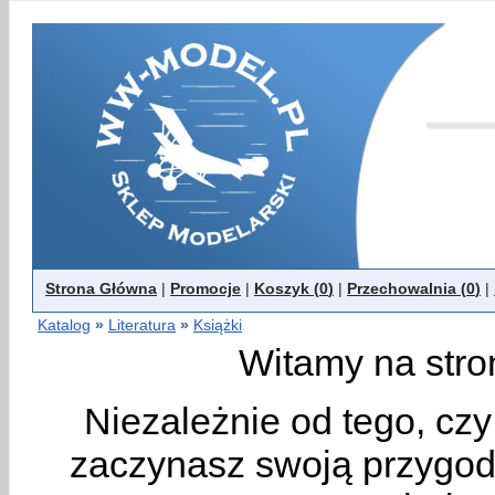
Strona Główna
|
Promocje
|
Koszyk (
0
)
|
Przechowalnia (
0
)
|
Katalog
»
Literatura
»
Książki
Witamy na stro
Niezależnie od tego, cz
zaczynasz swoją przygodę