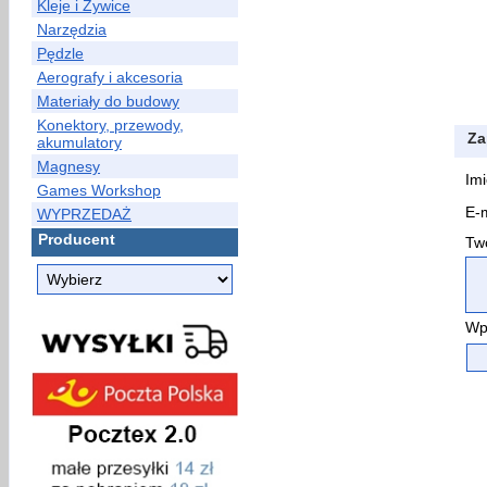
Kleje i Żywice
Narzędzia
Pędzle
Aerografy i akcesoria
Materiały do budowy
Konektory, przewody,
Za
akumulatory
Magnesy
Imi
Games Workshop
E-m
WYPRZEDAŻ
Producent
Two
Wp