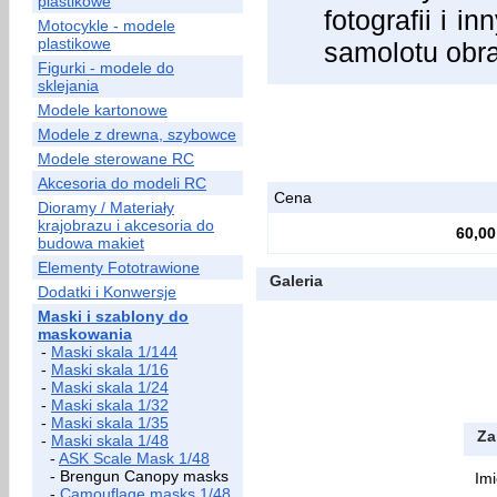
plastikowe
fotografii i 
Motocykle - modele
plastikowe
samolotu obr
Figurki - modele do
sklejania
Modele kartonowe
Modele z drewna, szybowce
Modele sterowane RC
Akcesoria do modeli RC
Cena
Dioramy / Materiały
krajobrazu i akcesoria do
60,00
budowa makiet
Elementy Fototrawione
Galeria
Dodatki i Konwersje
Maski i szablony do
maskowania
-
Maski skala 1/144
-
Maski skala 1/16
-
Maski skala 1/24
-
Maski skala 1/32
-
Maski skala 1/35
Za
-
Maski skala 1/48
-
ASK Scale Mask 1/48
- Brengun Canopy masks
Imi
-
Camouflage masks 1/48