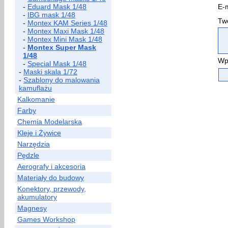
-
Eduard Mask 1/48
E-m
-
IBG mask 1/48
Two
-
Montex KAM Series 1/48
-
Montex Maxi Mask 1/48
-
Montex Mini Mask 1/48
-
Montex Super Mask
1/48
Wp
-
Special Mask 1/48
-
Maski skala 1/72
-
Szablony do malowania
kamuflażu
Kalkomanie
Farby
Chemia Modelarska
Kleje i Żywice
Narzędzia
Pędzle
Aerografy i akcesoria
Materiały do budowy
Konektory, przewody,
akumulatory
Magnesy
Games Workshop