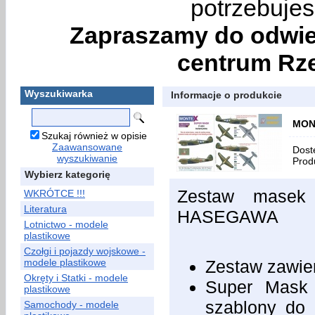
potrzebujes
Zapraszamy do odwie
centrum Rze
Wyszukiwarka
Informacje o produkcie
MON
Szukaj również w opisie
Zaawansowane
Dost
wyszukiwanie
Prod
Wybierz kategorię
Zestaw masek
WKRÓTCE !!!
Literatura
HASEGAWA
Lotnictwo - modele
plastikowe
Czołgi i pojazdy wojskowe -
modele plastikowe
Zestaw zawie
Okręty i Statki - modele
Super Mask 
plastikowe
szablony do
Samochody - modele