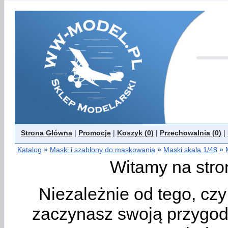
Strona Główna
|
Promocje
|
Koszyk (
0
)
|
Przechowalnia (
0
)
|
Katalog
»
Maski i szablony do maskowania
»
Maski skala 1/48
»
Witamy na stro
Niezależnie od tego, cz
zaczynasz swoją przygodę