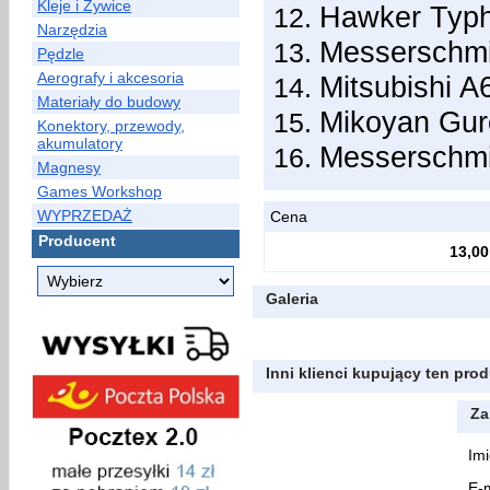
Kleje i Żywice
Hawker Typ
Narzędzia
Messerschmi
Pędzle
Aerografy i akcesoria
Mitsubishi 
Materiały do budowy
Mikoyan Gur
Konektory, przewody,
akumulatory
Messerschmi
Magnesy
Games Workshop
WYPRZEDAŻ
Cena
Producent
13,00
Galeria
Inni klienci kupujący ten prod
Za
Imi
E-m