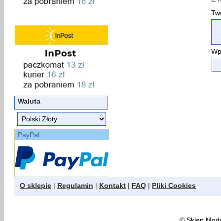
Two
Wp
Waluta
PayPal
O sklepie
|
Regulamin
|
Kontakt
|
FAQ
|
Pliki Cookies
©
Sklep Model