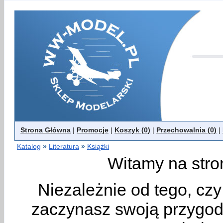
Strona Główna
|
Promocje
|
Koszyk (
0
)
|
Przechowalnia (
0
)
|
Katalog
»
Literatura
»
Książki
Witamy na stro
Niezależnie od tego, cz
zaczynasz swoją przygodę