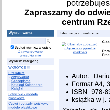
potrzebujes
Zapraszamy do odwie
centrum Rze
Wyszukiwarka
Informacje o produkcie
Clas
Szukaj również w opisie
Dost
Zaawansowane
Prod
wyszukiwanie
Wybierz kategorię
WKRÓTCE !!!
Literatura
Autor: Dari
-
Antykwariat
-
Czasopisma
Format A4, 3
-
Katalogi Kalendarze
-
Książki
ISBN 978-83
Lotnictwo - modele
książka w j.
plastikowe
Czołgi i pojazdy wojskowe -
modele plastikowe