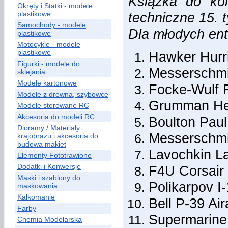
Książka do ko
Okręty i Statki - modele
plastikowe
techniczne 15. 
Samochody - modele
Dla młodych ent
plastikowe
Motocykle - modele
plastikowe
Hawker Hurr
Figurki - modele do
Messerschmi
sklejania
Modele kartonowe
Focke-Wulf 
Modele z drewna, szybowce
Grumman Hel
Modele sterowane RC
Akcesoria do modeli RC
Boulton Paul
Dioramy / Materiały
Messerschmi
krajobrazu i akcesoria do
budowa makiet
Lavochkin L
Elementy Fototrawione
Dodatki i Konwersje
F4U Corsair
Maski i szablony do
Polikarpov I
maskowania
Kalkomanie
Bell P-39 Ai
Farby
Supermarine 
Chemia Modelarska