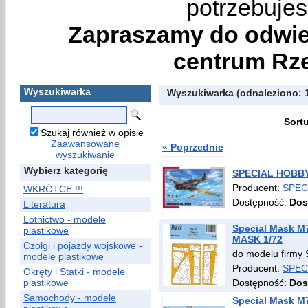
potrzebujes
Zapraszamy do odwie
centrum Rze
Wyszukiwarka
Wyszukiwarka (odnaleziono: 
Sort
Szukaj również w opisie
Zaawansowane
« Poprzednie
wyszukiwanie
Wybierz kategorię
SPECIAL HOBBY 
Producent:
SPEC
WKRÓTCE !!!
Dostępność:
Dos
Literatura
Lotnictwo - modele
Special Mask M
plastikowe
MASK 1/72
Czołgi i pojazdy wojskowe -
do modelu firm
modele plastikowe
Producent:
SPEC
Okręty i Statki - modele
plastikowe
Dostępność:
Dos
Samochody - modele
Special Mask M7