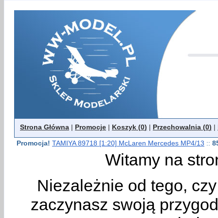
Strona Główna
|
Promocje
|
Koszyk (
0
)
|
Przechowalnia (
0
)
|
Promocja!
TAMIYA 89718 [1:20] McLaren Mercedes MP4/13
::
8
Witamy na stro
Niezależnie od tego, cz
zaczynasz swoją przygodę