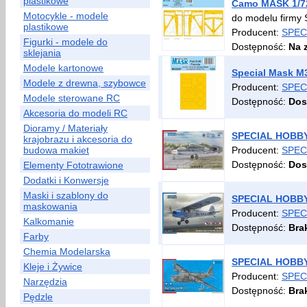
plastikowe
Camo MASK 1/7
Motocykle - modele
do modelu firm
plastikowe
Producent:
SPEC
Figurki - modele do
Dostępność:
Na 
sklejania
Modele kartonowe
Special Mask M3
Modele z drewna, szybowce
Producent:
SPEC
Modele sterowane RC
Dostępność:
Dos
Akcesoria do modeli RC
Dioramy / Materiały
SPECIAL HOBBY 7
krajobrazu i akcesoria do
budowa makiet
Producent:
SPEC
Dostępność:
Dos
Elementy Fototrawione
Dodatki i Konwersje
Maski i szablony do
SPECIAL HOBBY 
maskowania
Producent:
SPEC
Kalkomanie
Dostępność:
Bra
Farby
Chemia Modelarska
SPECIAL HOBBY 7
Kleje i Żywice
Producent:
SPEC
Narzędzia
Dostępność:
Bra
Pędzle