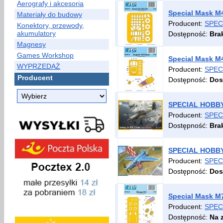
Aerografy i akcesoria
Special Mask M
Materiały do budowy
Producent:
SPEC
Konektory, przewody,
akumulatory
Dostępność:
Bra
Magnesy
Games Workshop
Special Mask M
WYPRZEDAŻ
Producent:
SPEC
Producent
Dostępność:
Dos
SPECIAL HOBBY 7
Producent:
SPEC
Dostępność:
Bra
SPECIAL HOBBY 
Producent:
SPEC
Dostępność:
Dos
Special Mask M7
Producent:
SPEC
Dostępność:
Na 