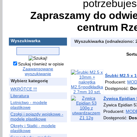
potrzebujes
Zapraszamy do odwie
centrum Rze
Wyszukiwarka
Wyszukiwarka (odnaleziono: 
Sort
Szukaj również w opisie
Zaawansowane
wyszukiwanie
Śrubki M2.5 x 
Wybierz kategorię
Producent:
MOD
Dostępność:
Do
WKRÓTCE !!!
Literatura
Żywica Epidian
Lotnictwo - modele
Żywica Epidian 5
plastikowe
Producent:
MODE
Czołgi i pojazdy wojskowe -
Dostępność:
Dos
modele plastikowe
Okręty i Statki - modele
plastikowe