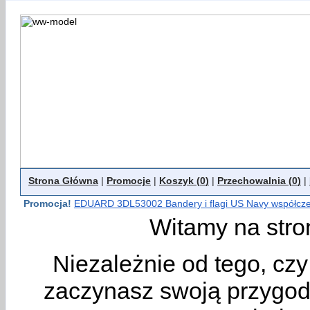
Strona Główna
|
Promocje
|
Koszyk (
0
)
|
Przechowalnia (
0
)
|
Promocja!
EDUARD 3DL53002 Bandery i flagi US Navy współcz
Witamy na stro
Niezależnie od tego, cz
zaczynasz swoją przygodę