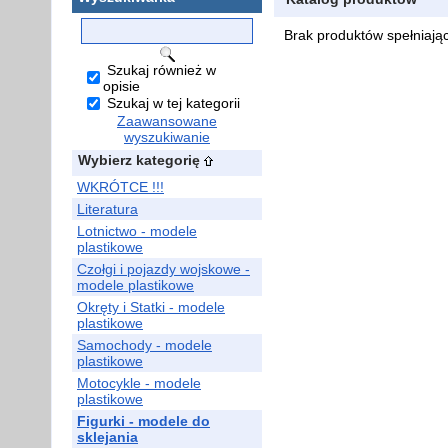
Brak produktów spełniają
Szukaj również w
opisie
Szukaj w tej kategorii
Zaawansowane
wyszukiwanie
Wybierz kategorię
WKRÓTCE !!!
Literatura
Lotnictwo - modele
plastikowe
Czołgi i pojazdy wojskowe -
modele plastikowe
Okręty i Statki - modele
plastikowe
Samochody - modele
plastikowe
Motocykle - modele
plastikowe
Figurki - modele do
sklejania