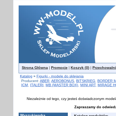
Strona Główna
|
Promocje
|
Koszyk (
0
)
|
Przechowalni
Katalog
»
Figurki - modele do sklejania
Producent:
ABER
,
AEROBONUS
,
BITSKRIEG
,
BORDER 
ICM
,
ITALERI
,
MB (MASTER BOX)
,
MINI ART
,
MIRAGE H
Niezależnie od tego, czy jesteś doświadczonym model
Zapraszamy do odwiedz
Wyszukiwarka
Katalog produktów