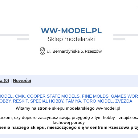
a (
0
)
|
Nowości
MODEL
,
CMK
,
COOPER STATE MODELS
,
FINE MOLDS
,
GAMES WOR
OBBY
,
RESKIT
,
SPECIAL HOBBY
,
TAMIYA
,
TORO MODEL
,
ZVEZDA
Witamy na stronie sklepu modelarskiego ww-model.pl .
arzem, czy dopiero zaczynasz swoją przygodę z tym hobby - znajdzies
fachowej porady.
enia naszego sklepu, mieszczącego się w centrum Rzeszowa przy 