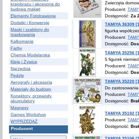
Zwierzęta domowe
krajobrazu i akcesoria do
budowa makiet
Producent:
TAMI
Elementy Fototrawione
Dostępność:
Za 
Dodatki i Konwersje
TAMIYA 36309 [
Maski i szablony do
figurka współcze
maskowania
Producent:
TAMI
Kalkomanie
Dostępność:
Dos
Farby
TAMIYA 35256 [1
Chemia Modelarska
5 figurek niemie
Kleje i Żywice
Producent:
TAMI
Narzędzia
Dostępność:
Dos
Pędzle
TAMIYA 35220 [
Aerografy i akcesoria
Do zastosowania
Materiały do budowy
Producent:
TAMI
Konektory, przewody,
akumulatory
Dostępność:
Bra
Magnesy
TAMIYA 35192 [1
Games Workshop
Producent:
TAMI
WYPRZEDAŻ
Dostępność:
Bra
Producent
TAMIYA 35106 [1: