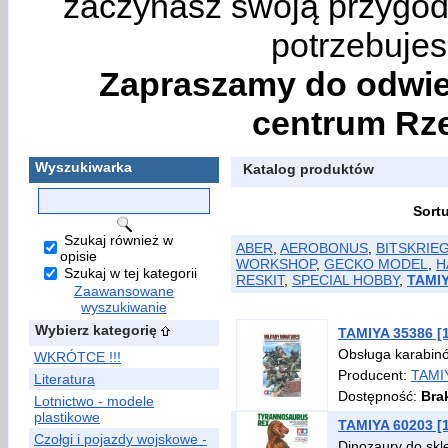
zaczynasz swoją przygodę
potrzebujes
Zapraszamy do odwie
centrum Rze
Wyszukiwarka
Katalog produktów
Sort
Szukaj również w
ABER
,
AEROBONUS
,
BITSKRIE
opisie
WORKSHOP
,
GECKO MODEL
,
H
Szukaj w tej kategorii
RESKIT
,
SPECIAL HOBBY
,
TAMI
Zaawansowane
wyszukiwanie
Wybierz kategorię
TAMIYA 35386 [
Obsługa karabi
WKRÓTCE !!!
Producent:
TAMI
Literatura
Dostępność:
Bra
Lotnictwo - modele
plastikowe
TAMIYA 60203 [1
Czołgi i pojazdy wojskowe -
Dinozaury do skl