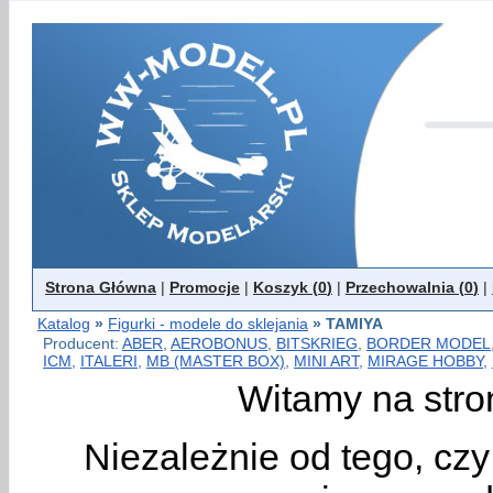
Strona Główna
|
Promocje
|
Koszyk (
0
)
|
Przechowalnia (
0
)
|
Katalog
»
Figurki - modele do sklejania
»
TAMIYA
Producent:
ABER
,
AEROBONUS
,
BITSKRIEG
,
BORDER MODEL
ICM
,
ITALERI
,
MB (MASTER BOX)
,
MINI ART
,
MIRAGE HOBBY
,
Witamy na stro
Niezależnie od tego, cz