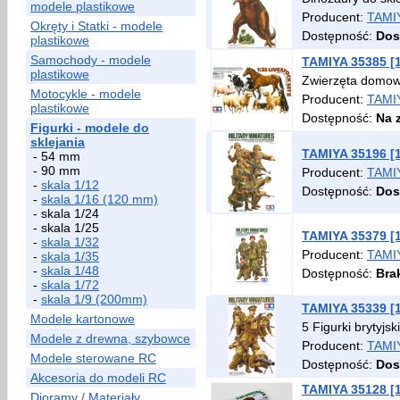
modele plastikowe
Producent:
TAMI
Okręty i Statki - modele
Dostępność:
Dos
plastikowe
Samochody - modele
TAMIYA 35385 [1
plastikowe
Zwierzęta domowe
Motocykle - modele
Producent:
TAMI
plastikowe
Dostępność:
Na 
Figurki - modele do
sklejania
TAMIYA 35196 [1
- 54 mm
- 90 mm
Producent:
TAMI
-
skala 1/12
Dostępność:
Dos
-
skala 1/16 (120 mm)
- skala 1/24
- skala 1/25
TAMIYA 35379 [1
-
skala 1/32
Producent:
TAMI
-
skala 1/35
-
skala 1/48
Dostępność:
Bra
-
skala 1/72
-
skala 1/9 (200mm)
TAMIYA 35339 [1:
Modele kartonowe
5 Figurki brytyjs
Modele z drewna, szybowce
Producent:
TAMI
Modele sterowane RC
Dostępność:
Dos
Akcesoria do modeli RC
TAMIYA 35128 [1
Dioramy / Materiały