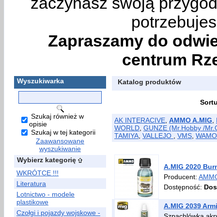
zaczynasz swoją przygodę
potrzebujes
Zapraszamy do odwie
centrum Rze
Wyszukiwarka
Katalog produktów
Sort
Szukaj również w
AK INTERACIVE
,
AMMO A.MIG
,
opisie
WORLD
,
GUNZE (Mr.Hobby /Mr.C
Szukaj w tej kategorii
TAMIYA
,
VALLEJO
,
VMS
,
WAMO
Zaawansowane
wyszukiwanie
Wybierz kategorię
A.MIG 2020 Burni
WKRÓTCE !!!
Producent:
AMMO
Literatura
Dostępność:
Dos
Lotnictwo - modele
plastikowe
A.MIG 2039 Armi
Czołgi i pojazdy wojskowe -
Szpachlówka akr