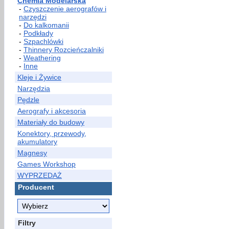
Chemia Modelarska
-
Czyszczenie aerografów i
narzędzi
-
Do kalkomanii
-
Podkłady
-
Szpachlówki
-
Thinnery Rozcieńczalniki
-
Weathering
-
Inne
Kleje i Żywice
Narzędzia
Pędzle
Aerografy i akcesoria
Materiały do budowy
Konektory, przewody,
akumulatory
Magnesy
Games Workshop
WYPRZEDAŻ
Producent
Filtry