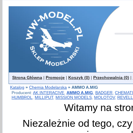
Strona Główna
|
Promocje
|
Koszyk (
0
)
|
Przechowalnia (
0
)
|
Katalog
»
Chemia Modelarska
»
AMMO A.MIG
Producent:
AK INTERACIVE
,
AMMO A.MIG
,
BADGER
,
CHEMAT
HUMBROL
,
MILLIPUT
,
MISSION MODELS
,
MOLOTOV
,
REVELL
Witamy na stro
Niezależnie od tego, cz