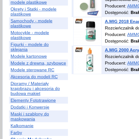
modele plastikowe
Producent:
AMMO
Okręty i Statki - modele
Dostępność:
Bra
plastikowe
Samochody - modele
A.MIG 2018 Ena
plastikowe
Rozcieńczalnik do
Motocykle - modele
Producent:
AMMO
plastikowe
Dostępność:
Bra
Figurki - modele do
sklejania
A.MIG 2000 Acry
Modele kartonowe
Rozcieńczalnik d
Modele z drewna, szybowce
Producent:
AMMO
Dostępność:
Bra
Modele sterowane RC
Akcesoria do modeli RC
Dioramy / Materiały
krajobrazu i akcesoria do
budowa makiet
Elementy Fototrawione
Dodatki i Konwersje
Maski i szablony do
maskowania
Kalkomanie
Farby