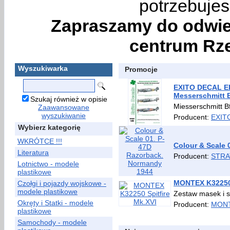
potrzebujes
Zapraszamy do odwie
centrum Rze
Wyszukiwarka
Promocje
EXITO DECAL ED
Messerschmitt 
Szukaj również w opisie
Miesserschmitt 
Zaawansowane
wyszukiwanie
Producent:
EXIT
Wybierz kategorię
WKRÓTCE !!!
Colour & Scale 
Literatura
Producent:
STRA
Lotnictwo - modele
plastikowe
MONTEX K32250 
Czołgi i pojazdy wojskowe -
modele plastikowe
Zestaw masek i s
Okręty i Statki - modele
Producent:
MON
plastikowe
Samochody - modele