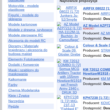
plastikowe
Najnowsze propozycje
Motocykle - modele
AIRFIX 08022 [
plastikowe
Producent:
AIRFI
Figurki - modele do
Dostępność:
Dos
sklejania
Modele kartonowe
AZ Model AZP72
NOWOŚĆ!
Modele z drewna, szybowce
Producent:
AZ M
Modele sterowane RC
Dostępność:
Dos
Akcesoria do modeli RC
Colour & Scale 
Dioramy / Materiały
krajobrazu i akcesoria do
Producent:
STRA
budowa makiet
Dostępność:
Dos
Elementy Fototrawione
Dodatki i Konwersje
KM 72012 COMBO
Maski i szablony do
HowitzerM1918 
maskowania
Producent:
KM 
Kalkomanie
Dostępność:
Dos
Farby
Chemia Modelarska
Kleje i Żywice
KPH7238 [1:72]
Narzędzia
Producent:
KOVO
Pędzle
Dostępność:
Dos