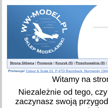
Strona Główna
|
Promocje
|
Koszyk (
0
)
|
Przechowalnia (
0
)
|
Promocja!
Colour & Scale 01. P-47D Razorback. Normandy 194
Witamy na stro
Niezależnie od tego, cz
zaczynasz swoją przygodę