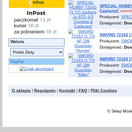
SPECIAL HOBBY 
Captured’
NOWOŚĆ
Producent:
SPEC
Dostępność:
Dos
SWORD 72162 [1
Producent:
SWO
Waluta
Dostępność:
Dos
SWORD 72163 [1:
PayPal
Producent:
SWO
Dostępność:
Dos
O sklepie
|
Regulamin
|
Kontakt
|
FAQ
|
Pliki Cookies
©
Sklep Model