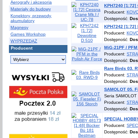
Aerografy i akcesoria
KPH7240 [1:72] 
Materiały do budowy
Producent:
KOVO
Konektory, przewody,
Dostępność:
Dos
akumulatory
KPH7242 [1:72] 
Magnesy
Producent:
KOVO
Games Workshop
Dostępność:
Dos
WYPRZEDAŻ
MiG-21PF / PFM 
Producent
Producent:
STRA
Dostępność:
Dos
Rare Birds 03. 
Producent:
STRA
Dostępność:
Dos
SAMOLOT 05. Fie
Seria SAMOLOT 
Producent:
STRA
Dostępność:
Dos
SPECIAL HOBBY 
Producent:
SPEC
Dostępność:
Dos