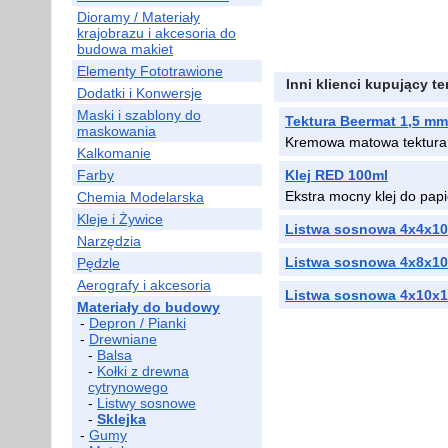
Dioramy / Materiały
krajobrazu i akcesoria do
budowa makiet
Elementy Fototrawione
Inni klienci kupujący t
Dodatki i Konwersje
Maski i szablony do
Tektura Beermat 1,5 mm
maskowania
Kremowa matowa tektura 
Kalkomanie
Farby
Klej RED 100ml
Ekstra mocny klej do papi
Chemia Modelarska
Kleje i Żywice
Listwa sosnowa 4x4x1
Narzędzia
Listwa sosnowa 4x8x1
Pędzle
Aerografy i akcesoria
Listwa sosnowa 4x10x
Materiały do budowy
-
Depron / Pianki
-
Drewniane
-
Balsa
-
Kołki z drewna
cytrynowego
-
Listwy sosnowe
-
Sklejka
-
Gumy