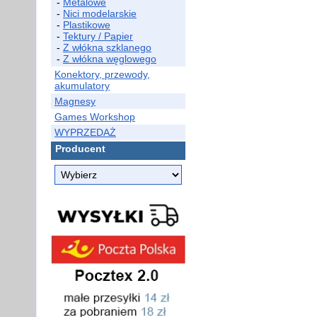
-
Metalowe
-
Nici modelarskie
-
Plastikowe
-
Tektury / Papier
-
Z włókna szklanego
-
Z włókna węglowego
Konektory, przewody,
akumulatory
Magnesy
Games Workshop
WYPRZEDAŻ
Producent