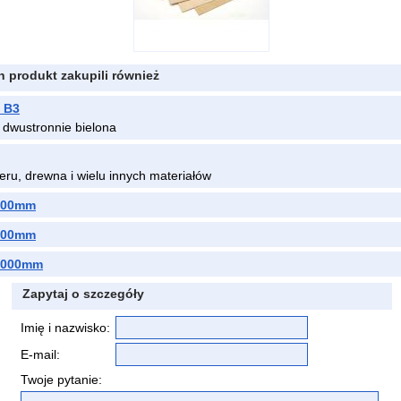
en produkt zakupili również
 B3
dwustronnie bielona
eru, drewna i wielu innych materiałów
000mm
000mm
1000mm
Zapytaj o szczegóły
Imię i nazwisko:
E-mail:
Twoje pytanie: